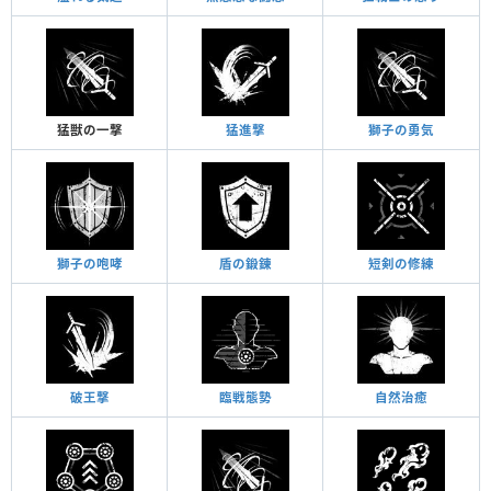
猛獣の一撃
猛進撃
獅子の勇気
獅子の咆哮
盾の鍛錬
短剣の修練
破王撃
臨戦態勢
自然治癒