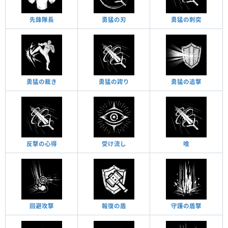
先鋒隊長
勇猛の刃
勇猛の刺突
勇猛の裁き
勇猛の誇り
勇猛の追撃
反撃の心得
受け流し
喰
回避攻撃
報復の盾
守護の盾撃