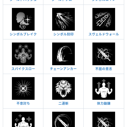
シンボルブレイク
シンボル刻印
スヴェルドウォール
スパイクスロー
チェーンアンカー
不屈の意志
不意討ち
二連斬
体力鍛錬