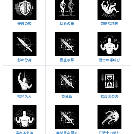
守護の鎖
幻影の舞
強靭な精神
影の分身
徹底攻撃
戦士の雄叫び
挑発名人
旋風斬
暗殺者の刃
溢れる気迫
無慈悲な闘志
狂戦士の怒り