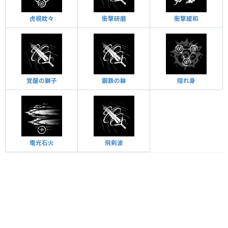
虎視眈々
衝撃研磨
衝撃緩和
覚醒の獅子
鋼鉄の躰
隠れ身
電光石火
飛剣波