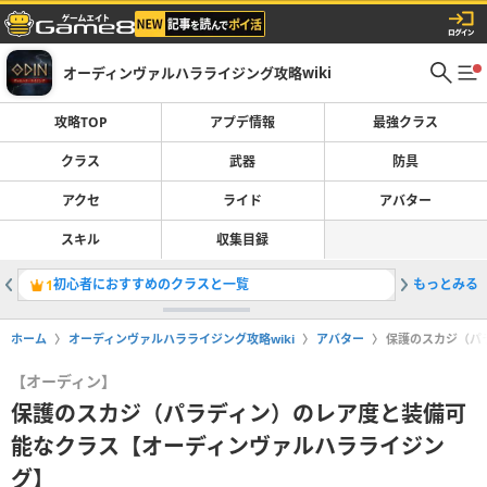
オーディンヴァルハラライジング攻略wiki
攻略TOP
アプデ情報
最強クラス
クラス
武器
防具
アクセ
ライド
アバター
スキル
収集目録
初心者におすすめのクラスと一覧
もっとみる
サーバー
1
2
ホーム
オーディンヴァルハラライジング攻略wiki
アバター
保護のスカジ（パ
【オーディン】
保護のスカジ（パラディン）のレア度と装備可
能なクラス【オーディンヴァルハラライジン
グ】