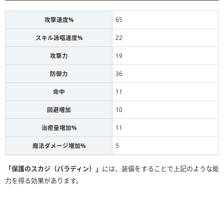
攻撃速度%
65
スキル詠唱速度%
22
攻撃力
19
防御力
36
命中
11
回避増加
10
治癒量増加%
11
魔法ダメージ増加%
5
「保護のスカジ（パラディン）」
には、装備をすることで上記のような能
力を得る効果があります。