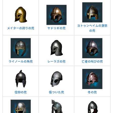
ヨトゥンヘイムの激怒
メイターの誇りの兜
ヤドリギの兜
の兜
ライノールの角兜
レーラズの兜
亡者の叫びの兜
信仰の兜
傷ついた兜
冬の兜