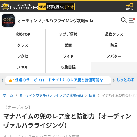
オーディンヴァルハラライジング攻略wiki
攻略TOP
アプデ情報
最強クラス
クラス
武器
防具
アクセ
ライド
アバター
スキル
収集目録
保護のサーガ（ロードナイト）のレア度と装備可能なクラス
もっとみる
トロール
1
2
ホーム
オーディンヴァルハラライジング攻略wiki
防具
マナハイムの兜のレア
【オーディン】
マナハイムの兜のレア度と防御力【オーディン
ヴァルハラライジング】