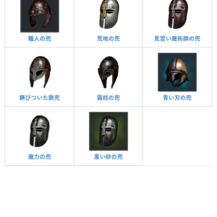
職人の兜
荒地の兜
見習い魔術師の兜
錆びついた鉄兜
霜柱の兜
青い刃の兜
魔力の兜
黒い砂の兜