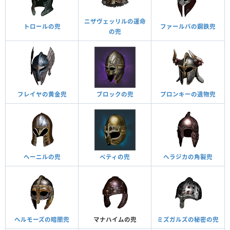
ニザヴェッリルの運命
トロールの兜
ファールバの鋼鉄兜
の兜
フレイヤの黄金兜
ブロックの兜
プロンキーの遺物兜
ヘーニルの兜
ペティの兜
ヘラジカの角製兜
ヘルモーズの暗闇兜
マナハイムの兜
ミズガルズの秘密の兜