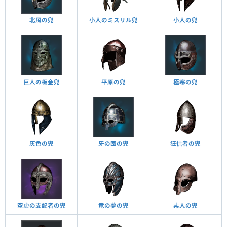
北風の兜
小人のミスリル兜
小人の兜
巨人の板金兜
平原の兜
極寒の兜
灰色の兜
牙の団の兜
狂信者の兜
空虚の支配者の兜
竜の夢の兜
素人の兜