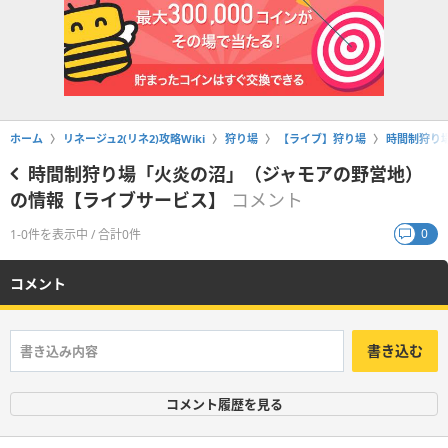
ホーム
リネージュ2(リネ2)攻略Wiki
狩り場
【ライブ】狩り場
時間制狩り
時間制狩り場「火炎の沼」（ジャモアの野営地）
の情報【ライブサービス】
コメント
0
1-0件を表示中 / 合計0件
コメント
書き込む
コメント履歴を見る