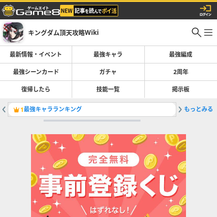
キングダム頂天攻略Wiki
最新情報・イベント
最強キャラ
最強編成
最強シーンカード
ガチャ
2周年
復帰したら
技能一覧
掲示板
最強キャラランキング
もっとみる
［戦いの
1
2