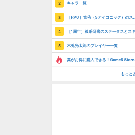
キャラ一覧
2
［RPG］宮侑（Sアイコニッ
3
［1周年］孤爪研磨のステータスとス
4
木兎光太郎のプレイヤー一覧
5
翼がお得に
もっと