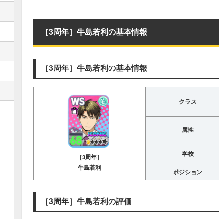
［3周年］牛島若利の基本情報
［3周年］牛島若利の基本情報
クラス
属性
学校
［3周年］
牛島若利
ポジション
［3周年］牛島若利の評価