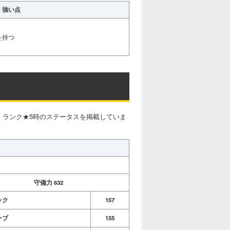
強い点
を持つ
AX・ランク★5時のステータスを掲載していま
守備力
632
ック
157
ーブ
155