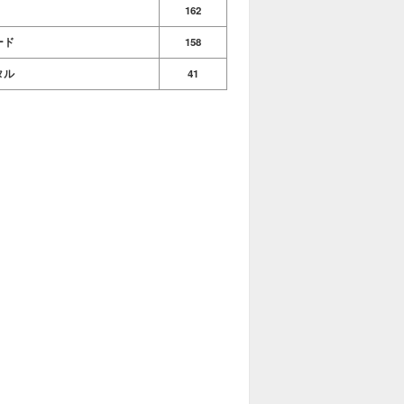
162
ード
158
タル
41