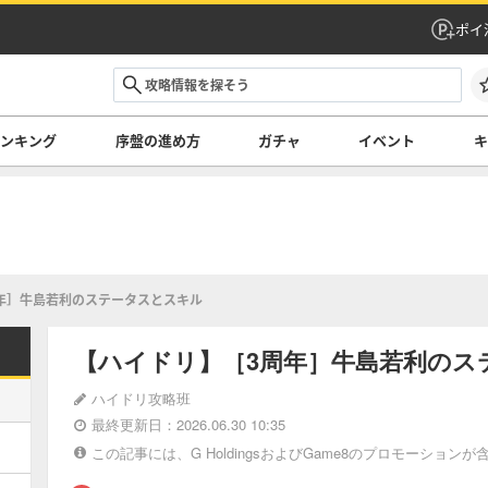
ポイ
ランキング
序盤の進め方
ガチャ
イベント
キ
年］牛島若利のステータスとスキル
【ハイドリ】［3周年］牛島若利のス
ハイドリ攻略班
最終更新日：2026.06.30 10:35
この記事には、G HoldingsおよびGame8のプロモーション