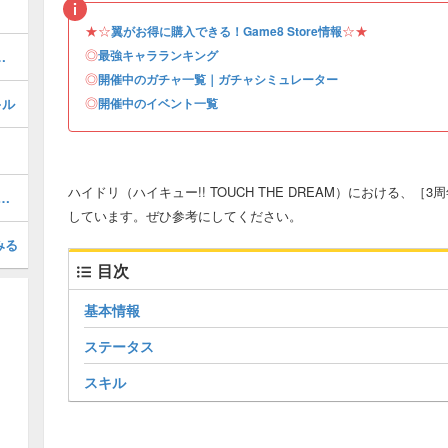
★☆
☆★
翼がお得に購入できる！Game8 Store情報
◎
最強キャラランキング
ク）のステータスとスキル
◎
開催中のガチャ一覧｜ガチャシミュレーター
◎
キル
開催中のイベント一覧
ハイドリ（ハイキュー!! TOUCH THE DREAM）における、
購入できる！Game8 Store情報
しています。ぜひ参考にしてください。
みる
目次
基本情報
ステータス
スキル