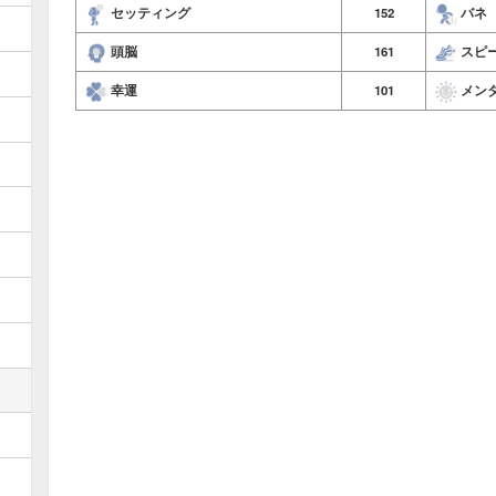
セッティング
152
バネ
頭脳
161
スピ
幸運
101
メン