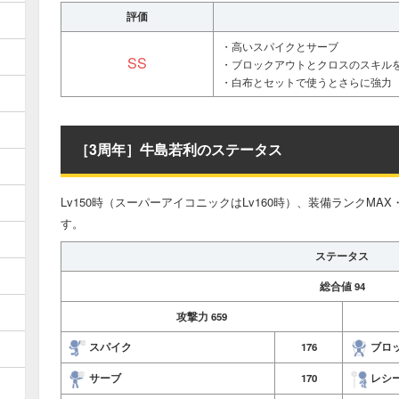
評価
・高いスパイクとサーブ
SS
・ブロックアウトとクロスのスキル
・白布とセットで使うとさらに強力
［3周年］牛島若利のステータス
Lv150時（スーパーアイコニックはLv160時）、装備ランクM
す。
ステータス
総合値
94
攻撃力
659
スパイク
176
ブロ
サーブ
170
レシ