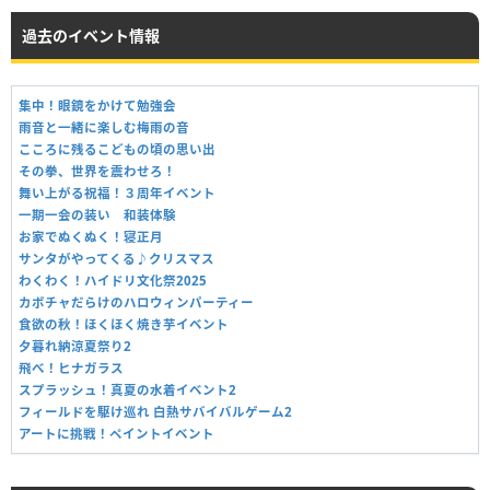
過去のイベント情報
集中！眼鏡をかけて勉強会
雨音と一緒に楽しむ梅雨の音
こころに残るこどもの頃の思い出
その拳、世界を震わせろ！
舞い上がる祝福！３周年イベント
一期一会の装い 和装体験
お家でぬくぬく！寝正月
サンタがやってくる♪クリスマス
わくわく！ハイドリ文化祭2025
カボチャだらけのハロウィンパーティー
食欲の秋！ほくほく焼き芋イベント
夕暮れ納涼夏祭り2
飛べ！ヒナガラス
スプラッシュ！真夏の水着イベント2
フィールドを駆け巡れ 白熱サバイバルゲーム2
アートに挑戦！ペイントイベント