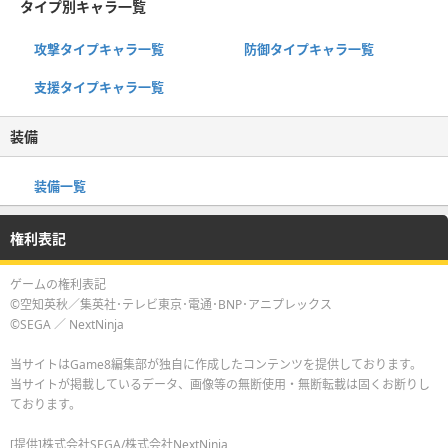
タイプ別キャラ一覧
攻撃タイプキャラ一覧
防御タイプキャラ一覧
支援タイプキャラ一覧
装備
装備一覧
権利表記
ゲームの権利表記
©空知英秋／集英社･テレビ東京･電通･BNP･アニプレックス
©SEGA ／ NextNinja
当サイトはGame8編集部が独自に作成したコンテンツを提供しております。
当サイトが掲載しているデータ、画像等の無断使用・無断転載は固くお断りし
ております。
[提供]株式会社SEGA/株式会社NextNinja