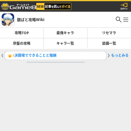
銀ばと攻略Wiki
攻略TOP
最強キャラ
リセマラ
序盤の攻略
キャラ一覧
装備一覧
決闘場でできることと報酬
もっとみる
最強キャ
1
2