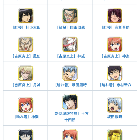
［紅桜］桂小太郎
［紅桜］岡田似蔵
［紅桜］高杉晋助
［吉原炎上］鳳仙
［吉原炎上］神威
［吉原炎上］神楽
［吉原炎上］月詠
［晴れ着］坂田銀時
［晴れ着］志村新八
［新劇場版特典］土方
［晴れ着］神楽
坂田銀時
十四郎