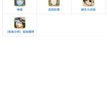
神威
吉田松陽
柳生九兵衛
［疾風の侍］坂田銀時