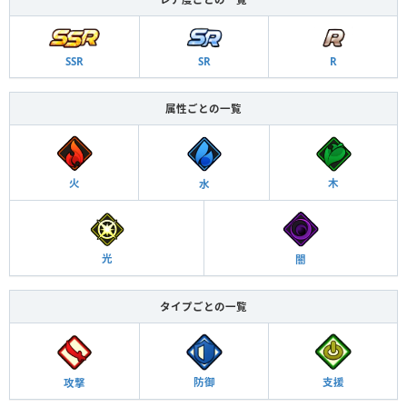
SSR
SR
R
属性ごとの一覧
火
木
水
光
闇
タイプごとの一覧
防御
支援
攻撃