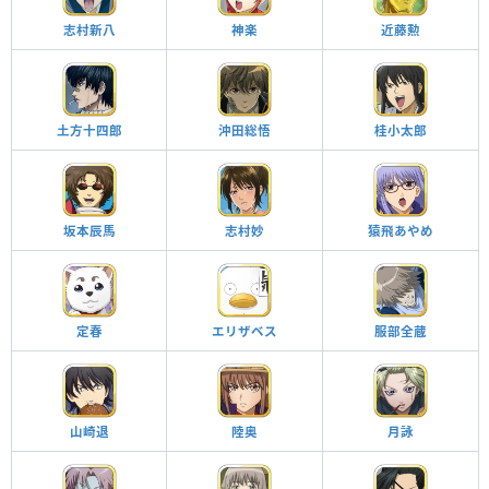
志村新八
神楽
近藤勲
土方十四郎
沖田総悟
桂小太郎
坂本辰馬
志村妙
猿飛あやめ
定春
エリザベス
服部全蔵
山崎退
陸奥
月詠