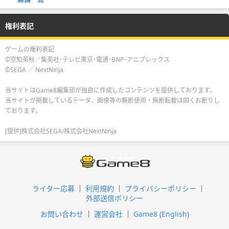
権利表記
ゲームの権利表記
©空知英秋／集英社･テレビ東京･電通･BNP･アニプレックス
©SEGA ／ NextNinja
当サイトはGame8編集部が独自に作成したコンテンツを提供しております。
当サイトが掲載しているデータ、画像等の無断使用・無断転載は固くお断りし
ております。
[提供]株式会社SEGA/株式会社NextNinja
ライター応募
利用規約
プライバシーポリシー
外部送信ポリシー
お問い合わせ
運営会社
Game8 (English)