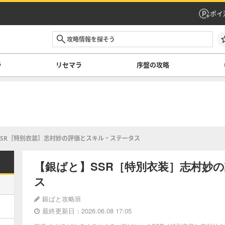
ポイ
ラ
リセマラ
序盤の攻略
SSR［特別衣装］志村妙の評価とスキル・ステータス
【銀ばと】SSR［特別衣装］志村妙
ス
銀ばと攻略班
最終更新日：2026.06.08 17:05