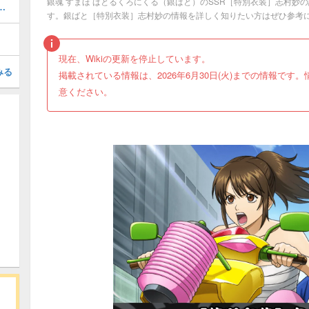
銀魂 すまほ ばとるくろにくる（銀ばと）のSSR［特別衣装］志村妙
ことと入手できるアイテム
す。銀ばと［特別衣装］志村妙の情報を詳しく知りたい方はぜひ参考
現在、Wikiの更新を停止しています。
みる
掲載されている情報は、2026年6月30日(火)までの情報で
意ください。