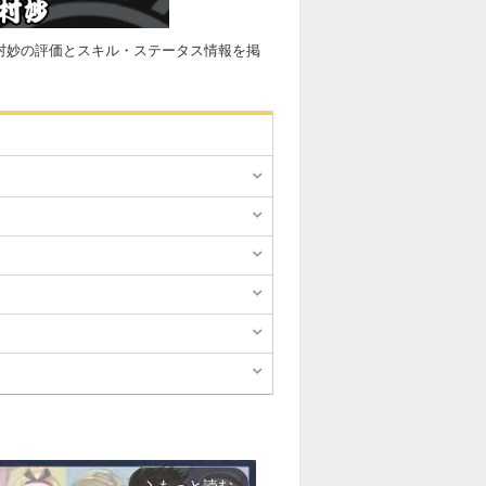
志村妙の評価とスキル・ステータス情報を掲
もっと読む
arrow_forward_ios