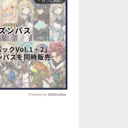
Powered by 
GliaStudios
M
u
t