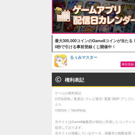
最大300,000コインのGame8コインが当たる
0秒で引ける事前登録くじ開催中！
るぅみマスター
事前登録
権利表記
ゲームの権利表記
©空知英秋／集英社･テレビ東京･電通･BNP･アニプレ
クス
©SEGA ／ NextNinja
当サイトはGame8編集部が独自に作成したコンテン
提供しております。
当サイトが掲載しているデータ、画像等の無断使用・