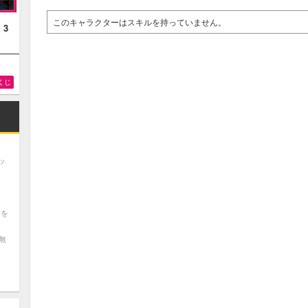
このキャラクターはスキルを持っていません。
！3
くじ
ッ
ツを
無