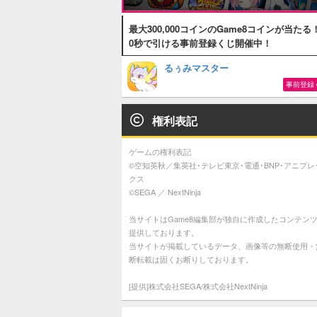
最大300,000コインのGame8コインが当たる
0秒で引ける事前登録くじ開催中！
るぅみマスター
事前登録
権利表記
ゲームの権利表記
©空知英秋／集英社･テレビ東京･電通･BNP･アニプレ
クス
©SEGA ／ NextNinja
当サイトはGame8編集部が独自に作成したコンテン
提供しております。
当サイトが掲載しているデータ、画像等の無断使用・
断転載は固くお断りしております。
[提供]株式会社SEGA/株式会社NextNinja