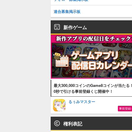
連合募集掲示板
新作ゲーム
最大300,000コインのGame8コインが当たる
0秒で引ける事前登録くじ開催中！
るぅみマスター
事前登録
権利表記