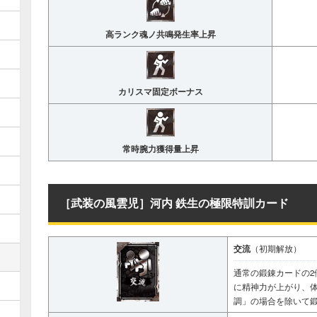
高ランク魂ノ共鳴発生率上昇
カリスマ固定ボーナス
常時腕力獲得量上昇
［武装の風雲児］河内 鉄生の極限特訓カード
交流
（初期解放）
通常の鍛錬カードの2
に精神力が上がり、
調」の場合を除いて