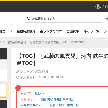
ポイ
強カード
最強特訓編成
高ランクのコツ
全面抗争
キャラ一覧
シ
3
［武装の風雲児］河内 鉄生の評価と性能【クローズ WTOC】
【TOC】［武装の風雲児］河内 鉄生
WTOC】
クローズTOC攻略班
最終更新日：2026.06.08 16:04
★新SC：
友よ･･･！
☆新キャラ：
［情に厚き修羅］木津 京介
★
全面抗争のメリットと参加方法・報酬一覧