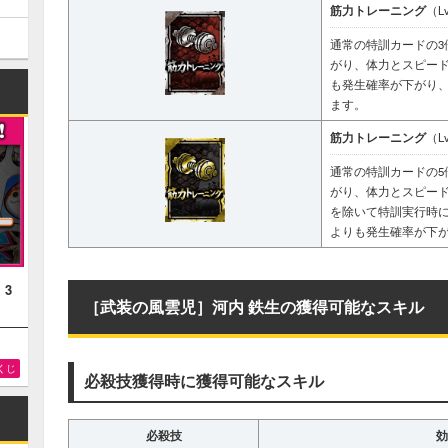
筋力トレーニング
（L
通常の特訓カードの3
がり、体力とスピー
も発生確率が下がり
ます。
筋力トレーニング
（L
通常の特訓カードの5
がり、体力とスピー
を除いて特訓実行時
よりも発生確率が下
！3
［武装の風雲児］河内 鉄生の獲得可能なスキル
くじ
必殺技獲得時に獲得可能なスキル
必殺技
効