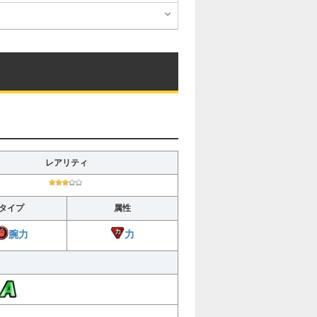
レアリティ
タイプ
属性
力
腕力