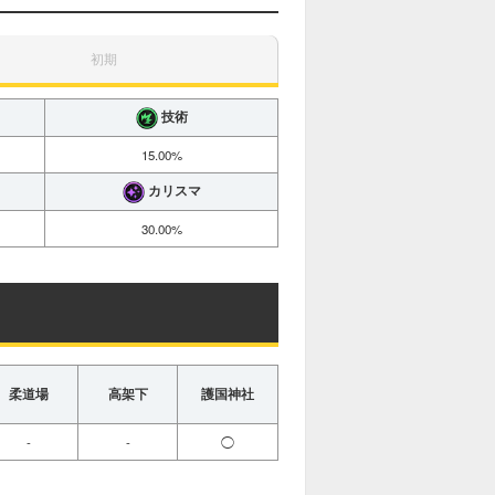
初期
技術
15.00%
カリスマ
30.00%
柔道場
高架下
護国神社
-
-
◯