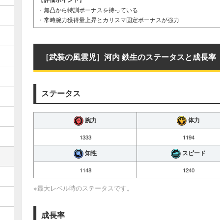
・無凸から特訓ボーナスを持っている
・常時腕力獲得量上昇とカリスマ固定ボーナスが強力
［武装の風雲児］河内 鉄生のステータスと成長率
ステータス
腕力
体力
1333
1194
知性
スピード
1148
1240
※最大レベル時のステータスです。
成長率