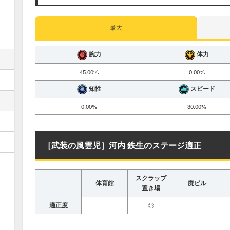
最大
腕力
体力
45.00%
0.00%
知性
スピード
0.00%
30.00%
［武装の風雲児］河内 鉄生のステージ適正
スクラップ
体育館
廃ビル
置き場
適正度
-
◎
-