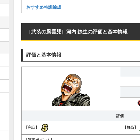
おすすめ特訓編成
［武装の風雲児］河内 鉄生の評価と基本情報
評価と基本情報
評価
【完凸】
【無凸】
【
評価ポイント
】