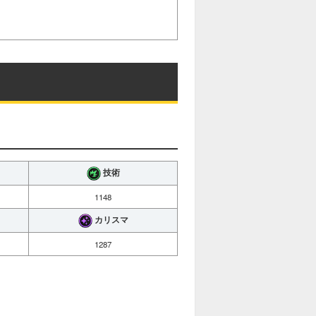
技術
1148
カリスマ
1287