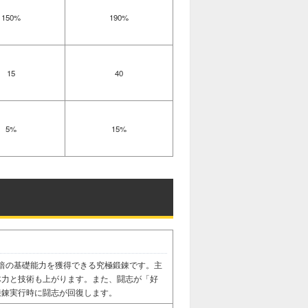
150%
190%
15
40
5%
15%
倍の基礎能力を獲得できる究極鍛錬です。主
体力と技術も上がります。また、闘志が「好
鍛錬実行時に闘志が回復します。