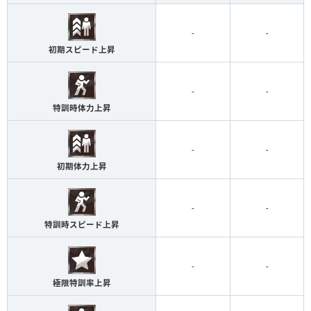
-
-
初期スピード上昇
-
-
特訓時体力上昇
-
-
初期体力上昇
-
-
特訓時スピード上昇
-
-
極限特訓率上昇