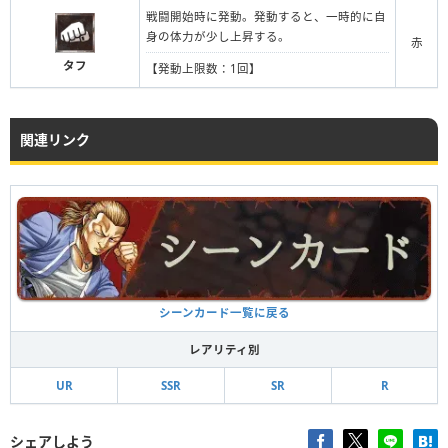
戦闘開始時に発動。発動すると、一時的に自
身の体力が少し上昇する。
赤
タフ
【発動上限数：1回】
関連リンク
シーンカード一覧に戻る
レアリティ別
UR
SSR
SR
R
シェアしよう