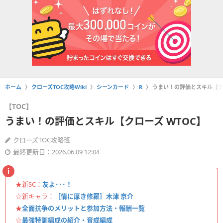
ホーム
クローズTOC攻略Wiki
シーンカード
R
うまい！の評価とスキル【クロ
【TOC】
うまい！の評価とスキル【クローズ WTOC】
クローズTOC攻略班
最終更新日：2026.06.09 12:04
★新SC：
友よ･･･！
☆新キャラ：
［情に厚き修羅］木津 京介
★
全面抗争のメリットと参加方法・報酬一覧
☆
最強特訓編成の紹介・育成編成