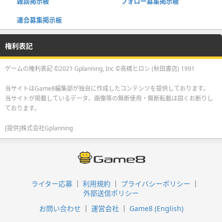
雑談掲示板
フォロー募集掲示板
連合募集掲示板
権利表記
ゲームの権利表記 ©2021 Gplanning, Inc ©高橋ヒロシ (秋田書店) 1991
当サイトはGame8編集部が独自に作成したコンテンツを提供しております。
当サイトが掲載しているデータ、画像等の無断使用・無断転載は固くお断りし
ております。
[提供]株式会社Gplanning
ライター応募
利用規約
プライバシーポリシー
外部送信ポリシー
お問い合わせ
運営会社
Game8 (English)