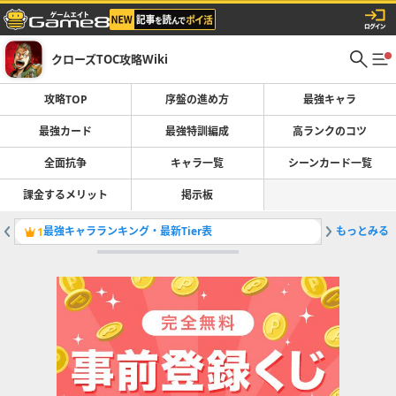
クローズTOC攻略Wiki
攻略TOP
序盤の進め方
最強キャラ
最強カード
最強特訓編成
高ランクのコツ
全面抗争
キャラ一覧
シーンカード一覧
課金するメリット
掲示板
最強キャラランキング・最新Tier表
もっとみる
P.A.
1
2