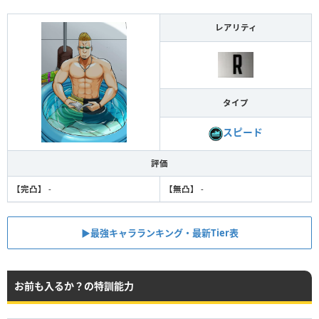
レアリティ
タイプ
スピード
評価
【完凸】
-
【無凸】
-
▶︎最強キャラランキング・最新Tier表
お前も入るか？の特訓能力