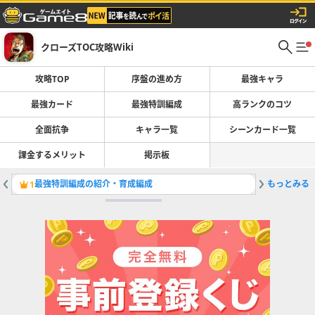
クローズTOC攻略Wiki
攻略TOP
序盤の進め方
最強キャラ
最強カード
最強特訓編成
高ランクのコツ
全面抗争
キャラ一覧
シーンカード一覧
課金するメリット
掲示板
最強特訓編成の紹介・育成編成
もっとみる
最強キャ
1
2