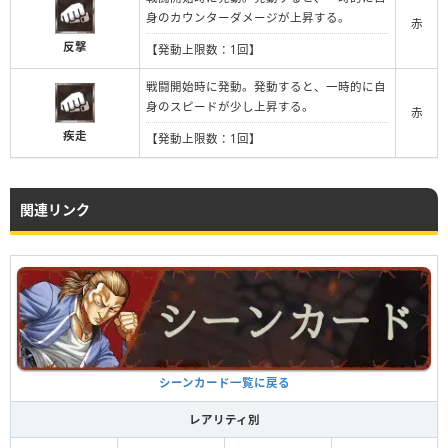
身のカウンターダメージが上昇する。
赤
反撃
【発動上限数：1回】
戦闘開始時に発動。発動すると、一時的に自
身のスピードが少し上昇する。
赤
疾走
【発動上限数：1回】
関連リンク
シーンカード一覧に戻る
レアリティ別