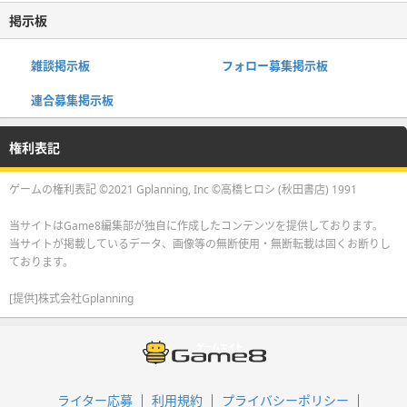
掲示板
雑談掲示板
フォロー募集掲示板
連合募集掲示板
権利表記
ゲームの権利表記 ©2021 Gplanning, Inc ©高橋ヒロシ (秋田書店) 1991
当サイトはGame8編集部が独自に作成したコンテンツを提供しております。
当サイトが掲載しているデータ、画像等の無断使用・無断転載は固くお断りし
ております。
[提供]株式会社Gplanning
ライター応募
利用規約
プライバシーポリシー