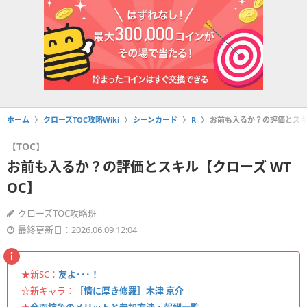
ホーム
クローズTOC攻略Wiki
シーンカード
R
お前も入るか？の評価とスキ
【TOC】
お前も入るか？の評価とスキル【クローズ WT
OC】
クローズTOC攻略班
最終更新日：2026.06.09 12:04
★新SC：
友よ･･･！
☆新キャラ：
［情に厚き修羅］木津 京介
★
全面抗争のメリットと参加方法・報酬一覧