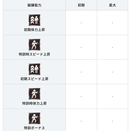
鍛錬能力
初期
最大
-
-
初期体力上昇
-
-
特訓時スピード上昇
-
-
初期スピード上昇
-
-
特訓時体力上昇
-
-
特訓ボーナス