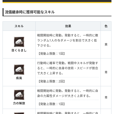
流儀継承時に獲得可能なスキル
スキル
効果
色
戦闘開始時に発動。発動すると、一時的に敵
ランダム1人の与ダメージを割合で大きく低
黄
下させる。
目くらまし
【発動上限数：1回】
行動時に確率で発動。戦闘中スキルが発動す
ると、一時的に自身の技術・スピードが割合
青
で大きく上昇する。
疾風
【発動上限数：2回】
戦闘開始時に発動。発動すると、一時的に自
身の力属性ダメージが大きく上昇する。
青
力の解放
【発動上限数：1回】
戦闘開始時に発動。発動すると、一時的に自