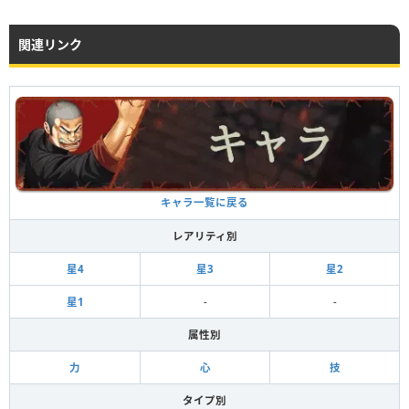
関連リンク
キャラ一覧に戻る
レアリティ別
星4
星3
星2
星1
-
-
属性別
力
心
技
タイプ別