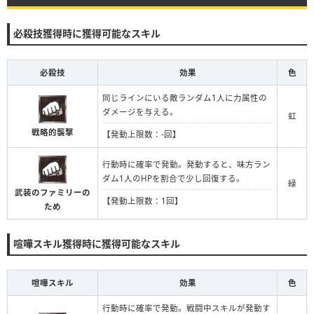
必殺技獲得時に獲得可能なスキル
必殺技
効果
色
同じラインにいる敵ランダム1人に力属性の
ダメージを与える。
虹
戦略的襲撃
【発動上限数：-回】
行動時に確率で発動。発動すると、味方ラン
ダム1人のHPを割合で少し回復する。
緑
武装のファミリーの
【発動上限数：1回】
ため
喧嘩スキル獲得時に獲得可能なスキル
喧嘩スキル
効果
色
行動時に確率で発動。戦闘中スキルが発動す