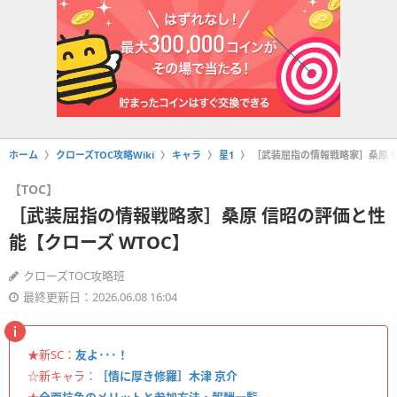
ホーム
クローズTOC攻略Wiki
キャラ
星1
［武装屈指の情報戦略家］桑原 信
【TOC】
［武装屈指の情報戦略家］桑原 信昭の評価と性
能【クローズ WTOC】
クローズTOC攻略班
最終更新日：2026.06.08 16:04
★新SC：
友よ･･･！
☆新キャラ：
［情に厚き修羅］木津 京介
★
全面抗争のメリットと参加方法・報酬一覧