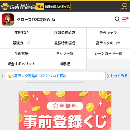
クローズTOC攻略Wiki
攻略TOP
序盤の進め方
最強キャラ
最強カード
最強特訓編成
高ランクのコツ
全面抗争
キャラ一覧
シーンカード一覧
課金するメリット
掲示板
高ランク到達のコツについて解説
もっとみる
最強シー
1
2