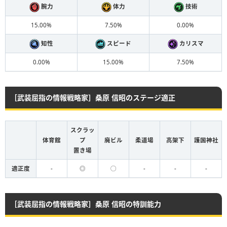
腕力
体力
技術
15.00%
7.50%
0.00%
知性
スピード
カリスマ
0.00%
15.00%
7.50%
［武装屈指の情報戦略家］桑原 信昭のステージ適正
スクラッ
体育館
プ
廃ビル
柔道場
高架下
護国神社
置き場
適正度
-
◎
◯
-
-
-
［武装屈指の情報戦略家］桑原 信昭の特訓能力