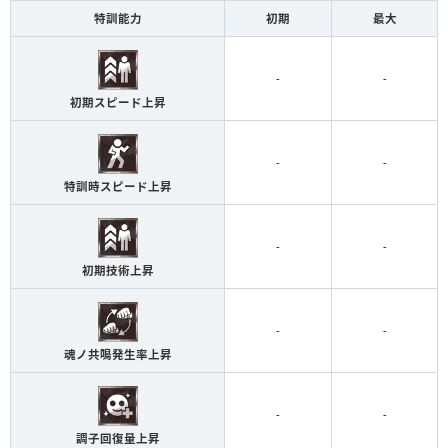
特訓能力
初期
最大
-
-
初期スピード上昇
-
-
特訓時スピード上昇
-
-
初期技術上昇
-
-
魂ノ共鳴発生率上昇
-
-
調子回復量上昇