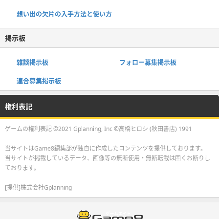
想い出の欠片の入手方法と使い方
掲示板
雑談掲示板
フォロー募集掲示板
連合募集掲示板
権利表記
ゲームの権利表記 ©2021 Gplanning, Inc ©高橋ヒロシ (秋田書店) 1991
当サイトはGame8編集部が独自に作成したコンテンツを提供しております。
当サイトが掲載しているデータ、画像等の無断使用・無断転載は固くお断りし
ております。
[提供]株式会社Gplanning