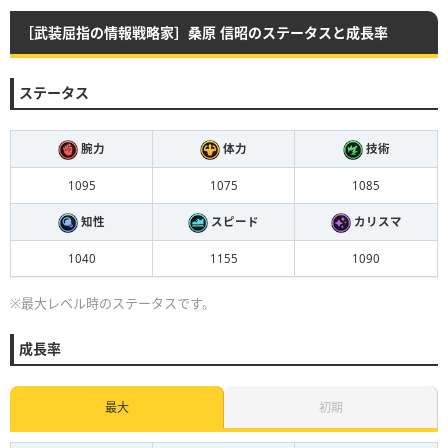
［武装屈指の情報戦略家］桑原 信昭のステータスと成長率
ステータス
腕力
体力
技術
1095
1075
1085
知性
スピード
カリスマ
1040
1155
1090
※最大レベル時のステータスです。
成長率
最大
初期