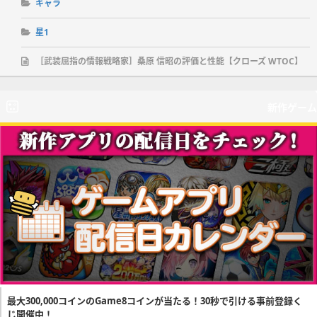
キャラ
星1
［武装屈指の情報戦略家］桑原 信昭の評価と性能【クローズ WTOC】
新作ゲーム
最大300,000コインのGame8コインが当たる！30秒で引ける事前登録く
じ開催中！