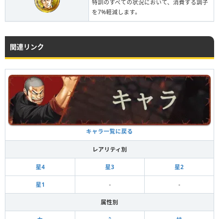
特訓のすべての状況において、消費する調子
を7%軽減します。
関連リンク
キャラ一覧に戻る
レアリティ別
星4
星3
星2
星1
-
-
属性別