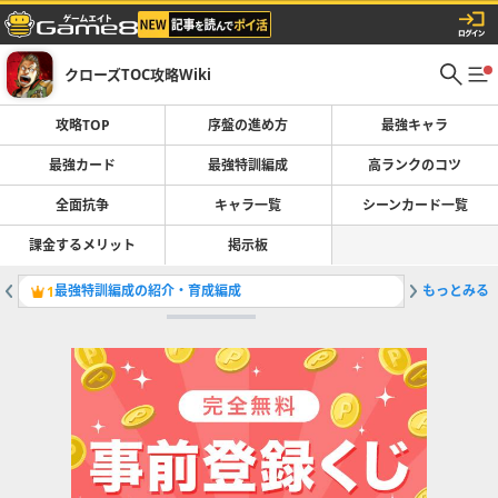
クローズTOC攻略Wiki
攻略TOP
序盤の進め方
最強キャラ
最強カード
最強特訓編成
高ランクのコツ
全面抗争
キャラ一覧
シーンカード一覧
課金するメリット
掲示板
最強特訓編成の紹介・育成編成
もっとみる
最強キャ
1
2