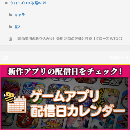
クローズTOC攻略Wiki
キャラ
星2
［鳳仙軍団の斬り込み役］菊地 利尚の評価と性能【クローズ WTOC】
新作ゲーム