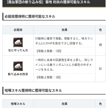
［鳳仙軍団の斬り込み役］菊地 利尚の獲得可能なスキル
必殺技獲得時に獲得可能なスキル
必殺技
効果
色
行動時に確率で発動。発動すると、味方ラン
ダム2人のHPを割合で少し回復する。
緑
なにやってんだ
【発動上限数：1回】
一時的に自身の回避発生率を上昇し、同じラ
インにいる敵ランダム1人に力属性の中ダメ
虹
ージを与える。
斬り込みの烈牙
【発動上限数：-回】
喧嘩スキル獲得時に獲得可能なスキル
喧嘩スキル
効果
色