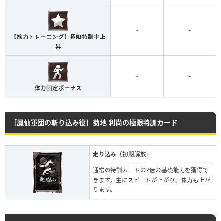
-
-
【筋力トレーニング】極限特訓率上
昇
-
-
体力固定ボーナス
［鳳仙軍団の斬り込み役］菊地 利尚の極限特訓カード
走り込み
（初期解放）
通常の特訓カードの2倍の基礎能力を獲得で
きます。主にスピードが上がり、体力も上が
ります。