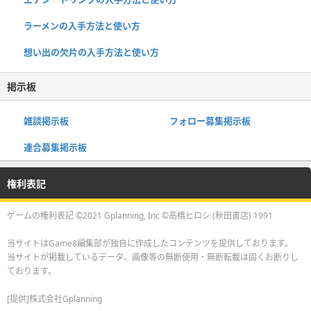
ラーメンの入手方法と使い方
想い出の欠片の入手方法と使い方
掲示板
雑談掲示板
フォロー募集掲示板
連合募集掲示板
権利表記
ゲームの権利表記 ©2021 Gplanning, Inc ©高橋ヒロシ (秋田書店) 1991
当サイトはGame8編集部が独自に作成したコンテンツを提供しております。
当サイトが掲載しているデータ、画像等の無断使用・無断転載は固くお断りし
ております。
[提供]株式会社Gplanning