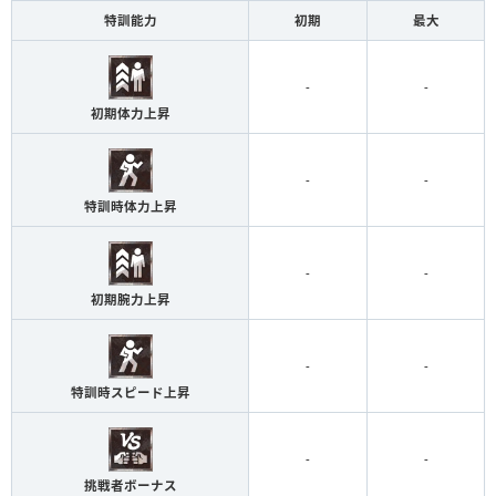
特訓能力
初期
最大
-
-
初期体力上昇
-
-
特訓時体力上昇
-
-
初期腕力上昇
-
-
特訓時スピード上昇
-
-
挑戦者ボーナス