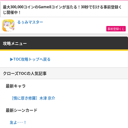
最大300,000コインのGame8コインが当たる！30秒で引ける事前登録く
じ開催中！
るぅみマスター
事前登録くじ
攻略メニュー
▶TOC攻略トップへ戻る
クローズTOCの人気記事
最新キャラ
［情に厚き修羅］木津 京介
最新シーンカード
友よ･･･！