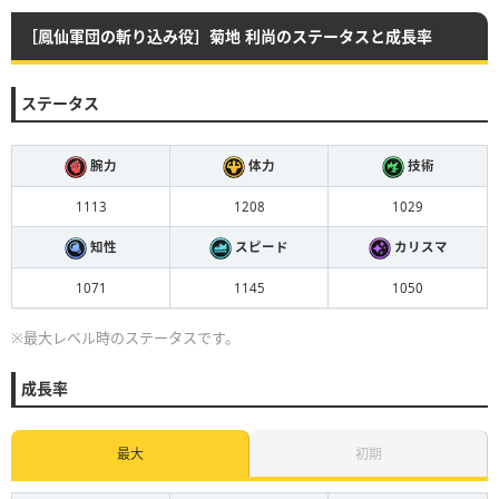
［鳳仙軍団の斬り込み役］菊地 利尚のステータスと成長率
ステータス
腕力
体力
技術
1113
1208
1029
知性
スピード
カリスマ
1071
1145
1050
※最大レベル時のステータスです。
成長率
最大
初期