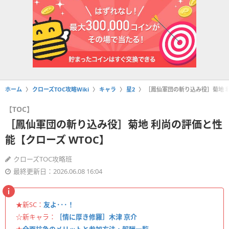
ホーム
クローズTOC攻略Wiki
キャラ
星2
［鳳仙軍団の斬り込み役］菊地 利
【TOC】
［鳳仙軍団の斬り込み役］菊地 利尚の評価と性
能【クローズ WTOC】
クローズTOC攻略班
最終更新日：2026.06.08 16:04
★新SC：
友よ･･･！
☆新キャラ：
［情に厚き修羅］木津 京介
★
全面抗争のメリットと参加方法・報酬一覧