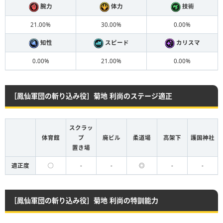
腕力
体力
技術
21.00%
30.00%
0.00%
知性
スピード
カリスマ
0.00%
21.00%
0.00%
［鳳仙軍団の斬り込み役］菊地 利尚のステージ適正
スクラッ
体育館
プ
廃ビル
柔道場
高架下
護国神社
置き場
適正度
◯
-
-
◎
-
-
［鳳仙軍団の斬り込み役］菊地 利尚の特訓能力