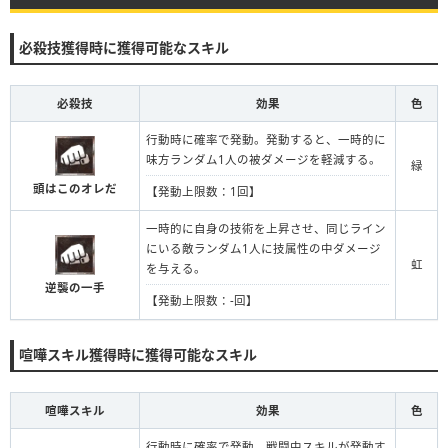
必殺技獲得時に獲得可能なスキル
必殺技
効果
色
行動時に確率で発動。発動すると、一時的に
味方ランダム1人の被ダメージを軽減する。
緑
頭はこのオレだ
【発動上限数：1回】
一時的に自身の技術を上昇させ、同じライン
にいる敵ランダム1人に技属性の中ダメージ
虹
を与える。
逆襲の一手
【発動上限数：-回】
喧嘩スキル獲得時に獲得可能なスキル
喧嘩スキル
効果
色
行動時に確率で発動。戦闘中スキルが発動す