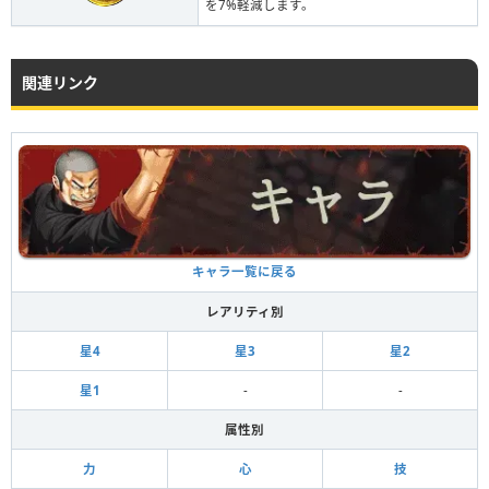
を7%軽減します。
関連リンク
キャラ一覧に戻る
レアリティ別
星4
星3
星2
星1
-
-
属性別
力
心
技