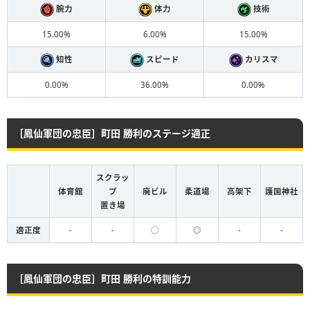
腕力
体力
技術
15.00%
6.00%
15.00%
知性
スピード
カリスマ
0.00%
36.00%
0.00%
［鳳仙軍団の忠臣］町田 勝利のステージ適正
スクラッ
体育館
プ
廃ビル
柔道場
高架下
護国神社
置き場
適正度
-
-
◯
◎
-
-
［鳳仙軍団の忠臣］町田 勝利の特訓能力