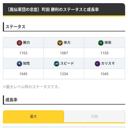
［鳳仙軍団の忠臣］町田 勝利のステータスと成長率
ステータス
腕力
体力
技術
1103
1087
1103
知性
スピード
カリスマ
1045
1234
1045
※最大レベル時のステータスです。
成長率
最大
初期