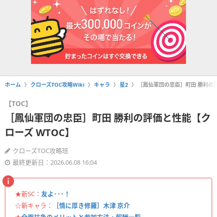
ホーム
クローズTOC攻略Wiki
キャラ
星2
［鳳仙軍団の忠臣］町田 勝利の評
【TOC】
［鳳仙軍団の忠臣］町田 勝利の評価と性能【ク
ローズ WTOC】
クローズTOC攻略班
最終更新日：2026.06.08 16:04
★新SC：
友よ･･･！
☆新キャラ：
［情に厚き修羅］木津 京介
★
全面抗争のメリットと参加方法・報酬一覧