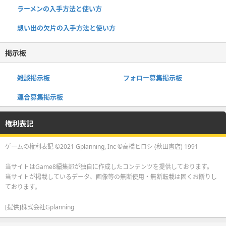
ラーメンの入手方法と使い方
想い出の欠片の入手方法と使い方
掲示板
雑談掲示板
フォロー募集掲示板
連合募集掲示板
権利表記
ゲームの権利表記 ©2021 Gplanning, Inc ©高橋ヒロシ (秋田書店) 1991
当サイトはGame8編集部が独自に作成したコンテンツを提供しております。
当サイトが掲載しているデータ、画像等の無断使用・無断転載は固くお断りし
ております。
[提供]株式会社Gplanning