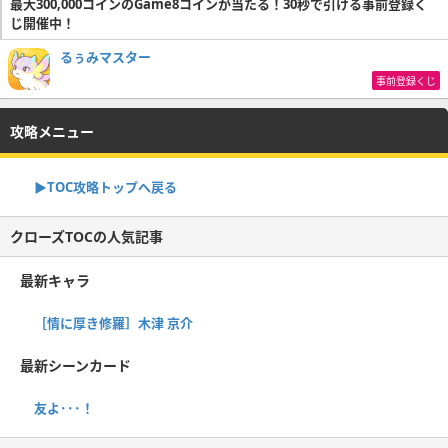
最大300,000コインのGame8コインが当たる！30秒で引ける事前登録く
じ開催中！
るぅみマスター
事前登録くじ
攻略メニュー
▶TOC攻略トップへ戻る
クローズTOCの人気記事
最新キャラ
［情に厚き修羅］木津 京介
最新シーンカード
友よ･･･！