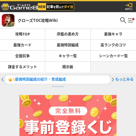
クローズTOC攻略Wiki
攻略TOP
序盤の進め方
最強キャラ
最強カード
最強特訓編成
高ランクのコツ
全面抗争
キャラ一覧
シーンカード一覧
課金するメリット
掲示板
最強特訓編成の紹介・育成編成
もっとみる
1