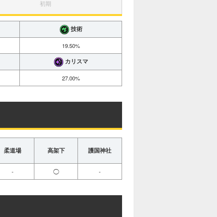
初期
技術
19.50%
カリスマ
27.00%
柔道場
高架下
護国神社
-
◯
-