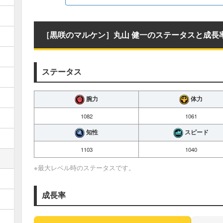
［黒咲のマルケン］丸山 健一のステータスと成長
ステータス
腕力
体力
1082
1061
知性
スピード
1103
1040
※最大レベル時のステータスです。
成長率