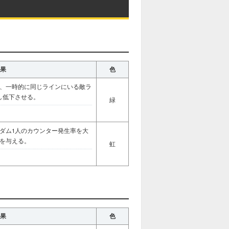
果
色
、一時的に同じラインにいる敵ラ
し低下させる。
緑
ダム1人のカウンター発生率を大
を与える。
虹
果
色