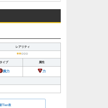
レアリティ
タイプ
属性
力
腕力
Tier表