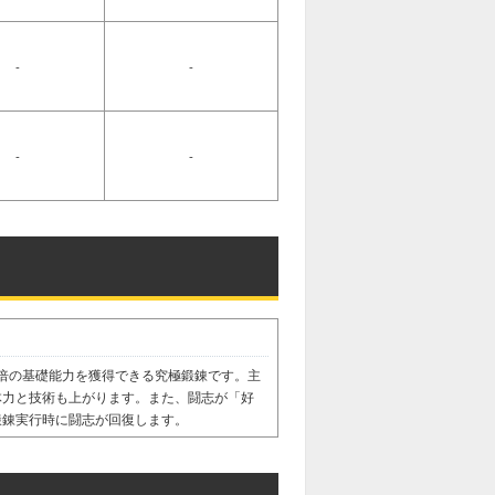
-
-
-
-
倍の基礎能力を獲得できる究極鍛錬です。主
体力と技術も上がります。また、闘志が「好
鍛錬実行時に闘志が回復します。