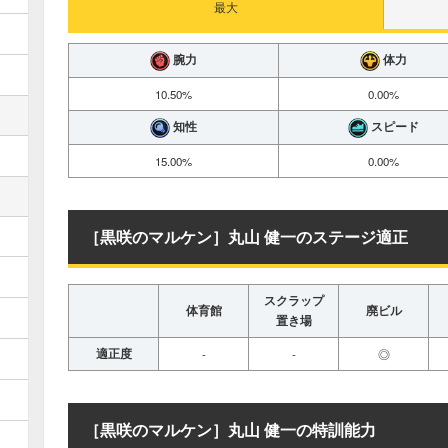
最大
腕力
体力
10.50%
0.00%
知性
スピード
15.00%
0.00%
［黒咲のマルケン］丸山 健一のステージ適正
スクラップ
体育館
廃ビル
置き場
適正度
-
-
◎
［黒咲のマルケン］丸山 健一の特訓能力