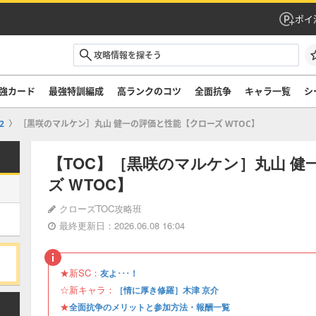
ポイ
強カード
最強特訓編成
高ランクのコツ
全面抗争
キャラ一覧
シ
2
［黒咲のマルケン］丸山 健一の評価と性能【クローズ WTOC】
【TOC】［黒咲のマルケン］丸山 健
ズ WTOC】
クローズTOC攻略班
最終更新日：2026.06.08 16:04
★新SC：
友よ･･･！
☆新キャラ：
［情に厚き修羅］木津 京介
★
全面抗争のメリットと参加方法・報酬一覧