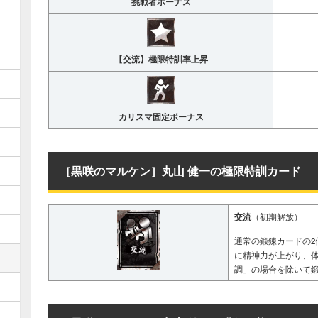
挑戦者ボーナス
【交流】極限特訓率上昇
カリスマ固定ボーナス
［黒咲のマルケン］丸山 健一の極限特訓カード
交流
（初期解放）
通常の鍛錬カードの2
に精神力が上がり、
調」の場合を除いて