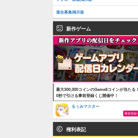
連合募集掲示板
新作ゲーム
最大300,000コインのGame8コインが当たる
0秒で引ける事前登録くじ開催中！
るぅみマスター
事前登録
権利表記