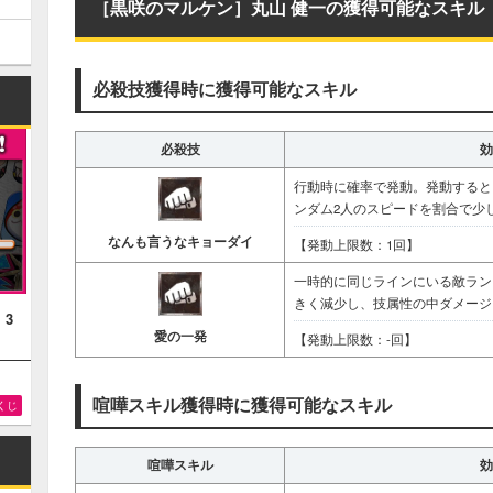
［黒咲のマルケン］丸山 健一の獲得可能なスキル
必殺技獲得時に獲得可能なスキル
必殺技
効
行動時に確率で発動。発動すると
ンダム2人のスピードを割合で少
なんも言うなキョーダイ
【発動上限数：1回】
一時的に同じラインにいる敵ラン
きく減少し、技属性の中ダメージ
！3
愛の一発
【発動上限数：-回】
喧嘩スキル獲得時に獲得可能なスキル
くじ
喧嘩スキル
効