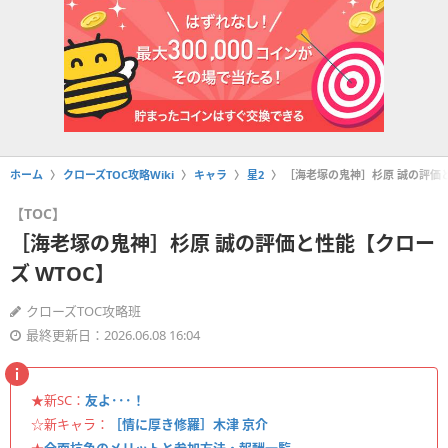
ホーム
クローズTOC攻略Wiki
キャラ
星2
［海老塚の鬼神］杉原 誠の評価と
【TOC】
［海老塚の鬼神］杉原 誠の評価と性能【クロー
ズ WTOC】
クローズTOC攻略班
最終更新日：2026.06.08 16:04
★新SC：
友よ･･･！
☆新キャラ：
［情に厚き修羅］木津 京介
★
全面抗争のメリットと参加方法・報酬一覧