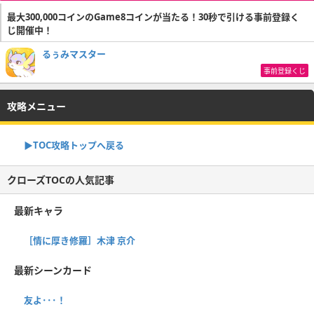
最大300,000コインのGame8コインが当たる！30秒で引ける事前登録く
じ開催中！
るぅみマスター
事前登録くじ
攻略メニュー
▶TOC攻略トップへ戻る
クローズTOCの人気記事
最新キャラ
［情に厚き修羅］木津 京介
最新シーンカード
友よ･･･！