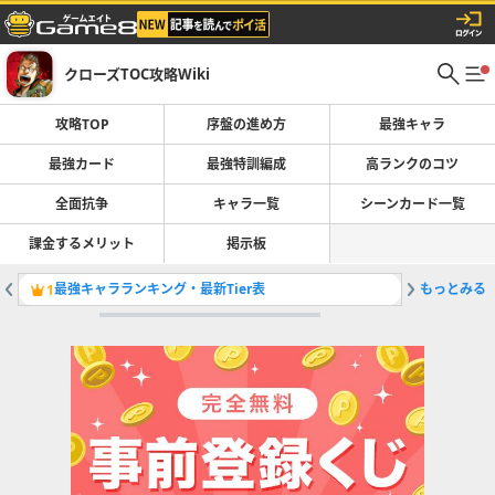
クローズTOC攻略Wiki
攻略TOP
序盤の進め方
最強キャラ
最強カード
最強特訓編成
高ランクのコツ
全面抗争
キャラ一覧
シーンカード一覧
課金するメリット
掲示板
最強キャラランキング・最新Tier表
もっとみる
友よ･･
1
2