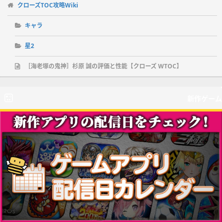
クローズTOC攻略Wiki
キャラ
星2
［海老塚の鬼神］杉原 誠の評価と性能【クローズ WTOC】
新作ゲーム