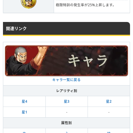
極限特訓の発生率が25%上昇します。
関連リンク
キャラ一覧に戻る
レアリティ別
星4
星3
星2
星1
-
-
属性別