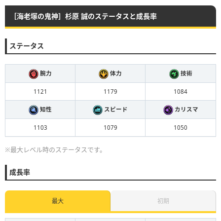
［海老塚の鬼神］杉原 誠のステータスと成長率
ステータス
腕力
体力
技術
1121
1179
1084
知性
スピード
カリスマ
1103
1079
1050
※最大レベル時のステータスです。
成長率
最大
初期