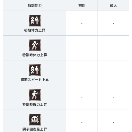
特訓能力
初期
最大
-
-
初期体力上昇
-
-
特訓時体力上昇
-
-
初期スピード上昇
-
-
特訓時腕力上昇
-
-
調子回復量上昇