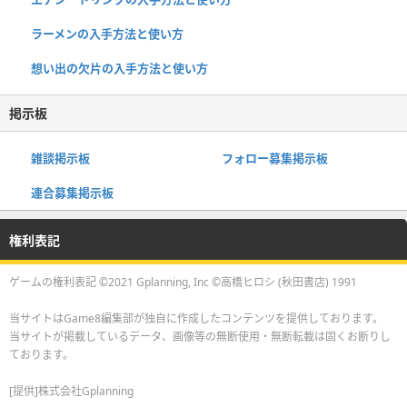
ラーメンの入手方法と使い方
想い出の欠片の入手方法と使い方
掲示板
雑談掲示板
フォロー募集掲示板
連合募集掲示板
権利表記
ゲームの権利表記 ©2021 Gplanning, Inc ©高橋ヒロシ (秋田書店) 1991
当サイトはGame8編集部が独自に作成したコンテンツを提供しております。
当サイトが掲載しているデータ、画像等の無断使用・無断転載は固くお断りし
ております。
[提供]株式会社Gplanning