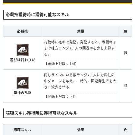
必殺技獲得時に獲得可能なスキル
必殺技
効果
色
行動時に確率で発動。発動すると、戦闘終了
まで味方ランダム1人の回避率を少し上昇す
緑
る。
遊びは終わりだ
【発動上限数：1回】
同じラインにいる敵ランダム1人に力属性の
中ダメージを与え、一時的に回避発生率を大
虹
きく減少させる。
鬼神の乱撃
【発動上限数：-回】
喧嘩スキル獲得時に獲得可能なスキル
喧嘩スキル
効果
色