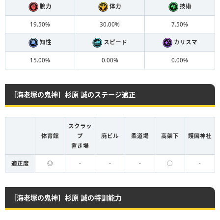
腕力
体力
技術
19.50%
30.00%
7.50%
知性
スピード
カリスマ
15.00%
0.00%
0.00%
［海老塚の鬼神］杉原 誠のステージ適正
スクラッ
体育館
プ
廃ビル
柔道場
高架下
護国神社
置き場
適正度
◎
-
-
-
◯
-
［海老塚の鬼神］杉原 誠の特訓能力