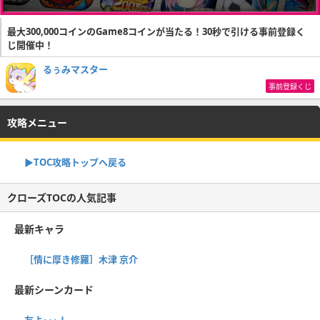
最大300,000コインのGame8コインが当たる！30秒で引ける事前登録く
じ開催中！
るぅみマスター
事前登録くじ
攻略メニュー
▶TOC攻略トップへ戻る
クローズTOCの人気記事
最新キャラ
［情に厚き修羅］木津 京介
最新シーンカード
友よ･･･！