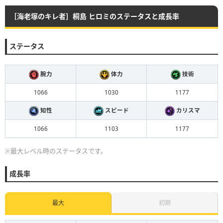
［海老塚のキレ者］桐島 ヒロミのステータスと成長率
ステータス
腕力
体力
技術
1066
1030
1177
知性
スピード
カリスマ
1066
1103
1177
※最大レベル時のステータスです。
成長率
最大
初期