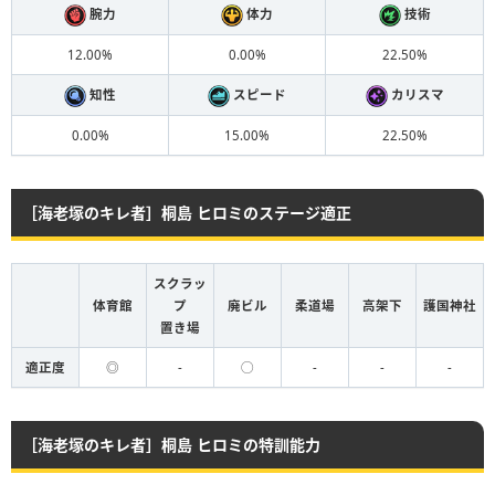
腕力
体力
技術
12.00%
0.00%
22.50%
知性
スピード
カリスマ
0.00%
15.00%
22.50%
［海老塚のキレ者］桐島 ヒロミのステージ適正
スクラッ
体育館
プ
廃ビル
柔道場
高架下
護国神社
置き場
適正度
◎
-
◯
-
-
-
［海老塚のキレ者］桐島 ヒロミの特訓能力