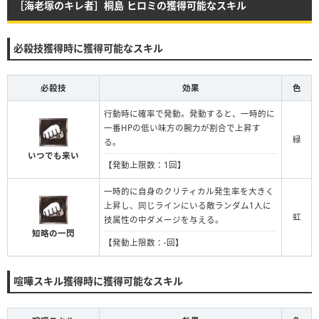
［海老塚のキレ者］桐島 ヒロミの獲得可能なスキル
必殺技獲得時に獲得可能なスキル
必殺技
効果
色
行動時に確率で発動。発動すると、一時的に
一番HPの低い味方の腕力が割合で上昇す
緑
る。
いつでも来い
【発動上限数：1回】
一時的に自身のクリティカル発生率を大きく
上昇し、同じラインにいる敵ランダム1人に
虹
技属性の中ダメージを与える。
知略の一閃
【発動上限数：-回】
喧嘩スキル獲得時に獲得可能なスキル