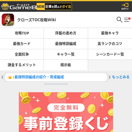
クローズTOC攻略Wiki
攻略TOP
序盤の進め方
最強キャラ
最強カード
最強特訓編成
高ランクのコツ
全面抗争
キャラ一覧
シーンカード一覧
課金するメリット
掲示板
最強特訓編成の紹介・育成編成
もっとみる
最強キャ
1
2