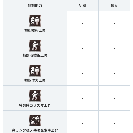
特訓能力
初期
最大
-
-
初期技術上昇
-
-
特訓時技術上昇
-
-
初期体力上昇
-
-
特訓時カリスマ上昇
-
-
高ランク魂ノ共鳴発生率上昇