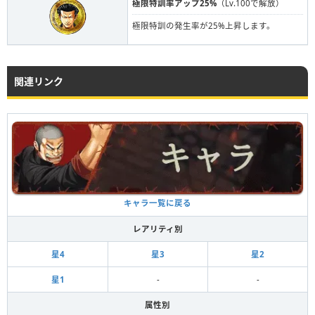
極限特訓率アップ25%
（Lv.100で解放）
極限特訓の発生率が25%上昇します。
関連リンク
キャラ一覧に戻る
レアリティ別
星4
星3
星2
星1
-
-
属性別