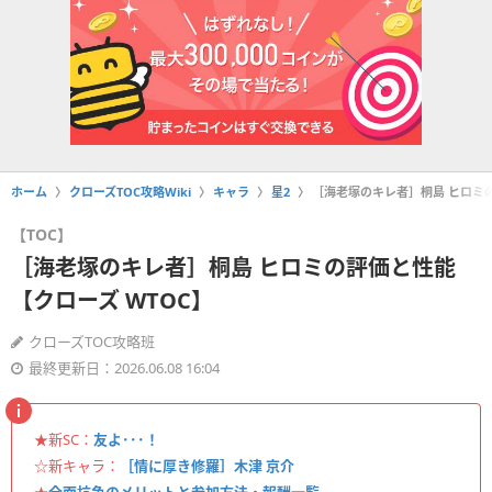
ホーム
クローズTOC攻略Wiki
キャラ
星2
［海老塚のキレ者］桐島 ヒロミの
【TOC】
［海老塚のキレ者］桐島 ヒロミの評価と性能
【クローズ WTOC】
クローズTOC攻略班
最終更新日：2026.06.08 16:04
★新SC：
友よ･･･！
☆新キャラ：
［情に厚き修羅］木津 京介
★
全面抗争のメリットと参加方法・報酬一覧