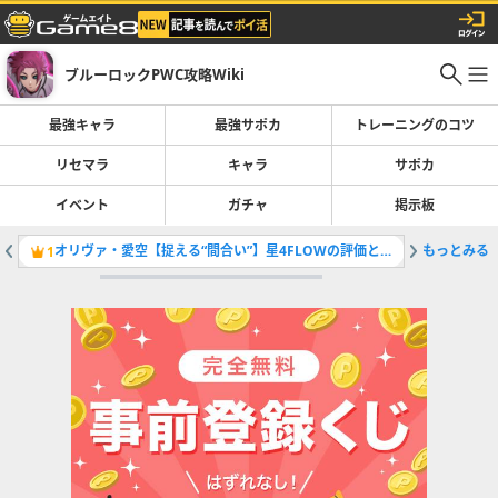
ブルーロックPWC攻略Wiki
最強キャラ
最強サポカ
トレーニングのコツ
リセマラ
キャラ
サポカ
イベント
ガチャ
掲示板
オリヴァ・愛空【捉える“間合い”】星4FLOWの評価と育成イベント
もっとみる
おれの勝
1
2