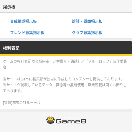
掲示板
育成編成掲示板
雑談・質問掲示板
フレンド募集掲示板
クラブ募集掲示板
権利表記
ゲームの権利表記 ©金城宗幸・ノ村優介・講談社／「ブルーロック」製作委員
会
当サイトはGame8編集部が独自に作成したコンテンツを提供しております。
当サイトが掲載しているデータ、画像等の無断使用・無断転載は固くお断りし
ております。
[提供]株式会社ルーデル