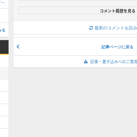
糸師冴【夕紅色の風情】星5の評価と育成イベント
コメント履歴を見る
最新のコメントを読
みる
記事ページに戻る
記事・書き込みへのご意