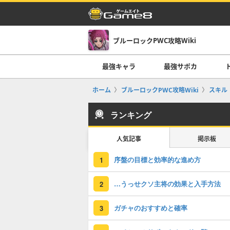
ブルーロックPWC攻略Wiki
最強キャラ
最強サポカ
ホーム
ブルーロックPWC攻略Wiki
スキル
ランキング
人気記事
掲示板
序盤の目標と効率的な進め方
1
…うっせクソ主将の効果と入手方法
2
ガチャのおすすめと確率
3