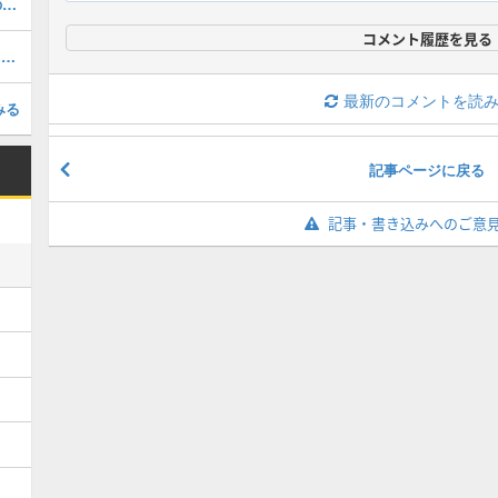
御影玲王【エレガント・ローズ】星5の評価と育成イベント
コメント履歴を見る
2024年のブルーロックPWCを振り返ろう！｜2025年の実装キャラ予想も！
最新のコメントを読
みる
記事ページに戻る
記事・書き込みへのご意