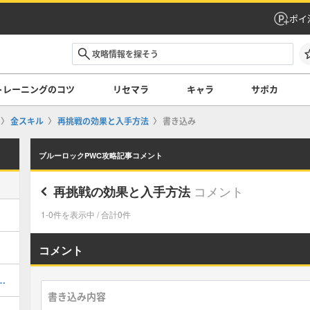
ポイ
トレーニングのコツ
リセマラ
キャラ
サポカ
金スキル
再挑戦の効果と入手方法
書き込み
ブルーロックPWC攻略記事コメント
コメント
再挑戦の効果と入手方法
1-0件を表示中 / 合計0件
コメント
イダルの評価とサポート能力