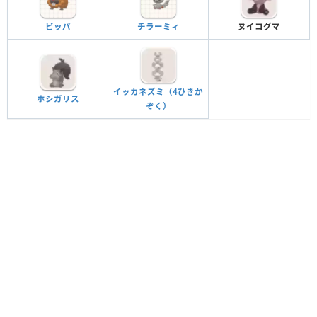
ビッパ
チラーミィ
ヌイコグマ
イッカネズミ（4ひきか
ホシガリス
ぞく）