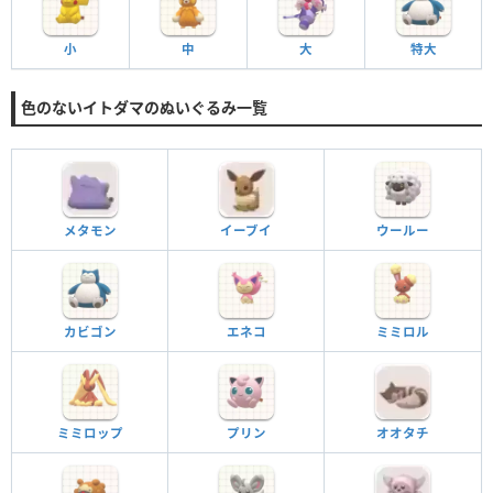
小
中
大
特大
色のないイトダマのぬいぐるみ一覧
メタモン
イーブイ
ウールー
カビゴン
エネコ
ミミロル
ミミロップ
プリン
オオタチ