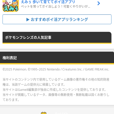
えみぅ 歩いて育ててポイ活アプリ
ペットを育ってポイ活しよう！可愛くやりがいがある新感覚アプリ
おすすめポイ活アプリランキング
ポケモンフレンズの人気記事
権利表記
©2025 Pokémon. ©1995–2025 Nintendo / Creatures Inc. / GAME FREAK inc.
当サイトのコンテンツ内で使用しているゲーム画像の著作権その他の知的財産
権は、当該ゲームの提供元に帰属しています。
当サイトはGame8編集部が独自に作成したコンテンツを提供しております。
当サイトが掲載しているデータ、画像等の無断使用・無断転載は固くお断りし
ております。