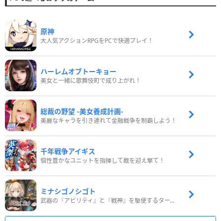
原神
大人気アクションRPGをPCで快適プレイ！
ハーレムオブトーキョー
美女と一緒に歌舞伎町で成り上がれ！
総裁の野望 -美女養成計画-
美麗なキャラを引き連れて金融戦争を制覇しよう！
千年戦争アイギス
個性豊かなユニットを指揮して敵を迎え撃て！
ミナシゴノシゴト
武器の『アビリティ』と『戦神』を駆使するターン制コマンドバトルRPG！