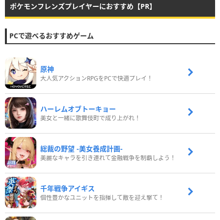
ポケモンフレンズプレイヤーにおすすめ【PR】
PCで遊べるおすすめゲーム
原神
大人気アクションRPGをPCで快適プレイ！
ハーレムオブトーキョー
美女と一緒に歌舞伎町で成り上がれ！
総裁の野望 -美女養成計画-
美麗なキャラを引き連れて金融戦争を制覇しよう！
千年戦争アイギス
個性豊かなユニットを指揮して敵を迎え撃て！