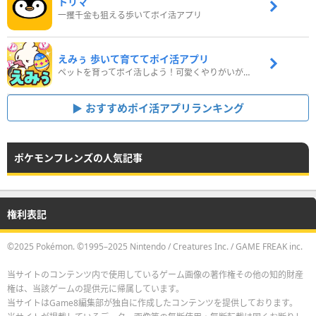
トリマ
一攫千金も狙える歩いてポイ活アプリ
えみぅ 歩いて育ててポイ活アプリ
ペットを育ってポイ活しよう！可愛くやりがいがある新感覚アプリ
おすすめポイ活アプリランキング
ポケモンフレンズの人気記事
権利表記
©2025 Pokémon. ©1995–2025 Nintendo / Creatures Inc. / GAME FREAK inc.
当サイトのコンテンツ内で使用しているゲーム画像の著作権その他の知的財産
権は、当該ゲームの提供元に帰属しています。
当サイトはGame8編集部が独自に作成したコンテンツを提供しております。