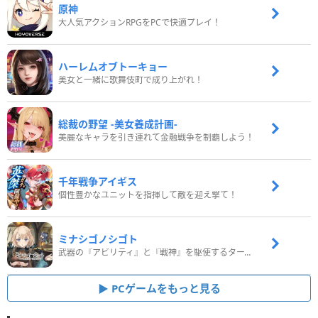
原神
大人気アクションRPGをPCで快適プレイ！
ハーレムオブトーキョー
美女と一緒に歌舞伎町で成り上がれ！
総裁の野望 -美女養成計画-
美麗なキャラを引き連れて金融戦争を制覇しよう！
千年戦争アイギス
個性豊かなユニットを指揮して敵を迎え撃て！
ミナシゴノシゴト
武器の『アビリティ』と『戦神』を駆使するターン制コマンドバトルRPG！
PCゲームをもっと見る