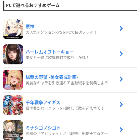
PCで遊べるおすすめゲーム
原神
大人気アクションRPGをPCで快適プレイ！
ハーレムオブトーキョー
美女と一緒に歌舞伎町で成り上がれ！
総裁の野望 -美女養成計画-
美麗なキャラを引き連れて金融戦争を制覇しよう！
千年戦争アイギス
個性豊かなユニットを指揮して敵を迎え撃て！
ミナシゴノシゴト
武器の『アビリティ』と『戦神』を駆使するターン制コマンドバトルRPG！