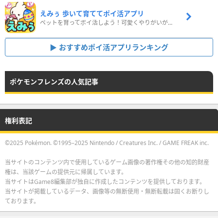
えみぅ 歩いて育ててポイ活アプリ
ペットを育ってポイ活しよう！可愛くやりがいがある新感覚アプリ
おすすめポイ活アプリランキング
ポケモンフレンズの人気記事
権利表記
©2025 Pokémon. ©1995–2025 Nintendo / Creatures Inc. / GAME FREAK inc.
当サイトのコンテンツ内で使用しているゲーム画像の著作権その他の知的財産
権は、当該ゲームの提供元に帰属しています。
当サイトはGame8編集部が独自に作成したコンテンツを提供しております。
当サイトが掲載しているデータ、画像等の無断使用・無断転載は固くお断りし
ております。