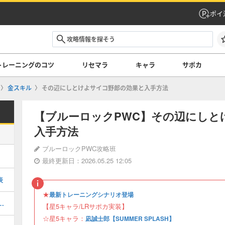
ポイ
トレーニングのコツ
リセマラ
キャラ
サポカ
金スキル
その辺にしとけよサイコ野郎の効果と入手方法
【ブルーロックPWC】その辺にしと
入手方法
ブルーロックPWC攻略班
最終更新日：2026.05.25 12:05
表
★
最新トレーニングシナリオ登場
を知らないの評価とサポート能力
【星5キャラ/LRサポカ実装】
☆星5キャラ：
凪誠士郎【SUMMER SPLASH】