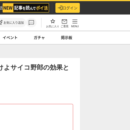
活
ログイン
お気に入り追加
ご意見
MENU
お気に入り
イベント
ガチャ
掲示板
けよサイコ野郎の効果と