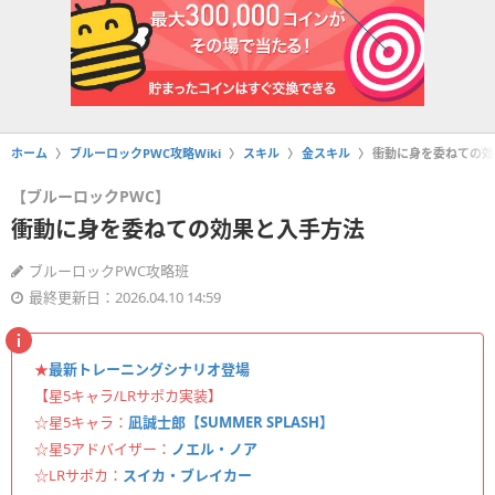
ホーム
ブルーロックPWC攻略Wiki
スキル
金スキル
衝動に身を委ねての効
【ブルーロックPWC】
衝動に身を委ねての効果と入手方法
ブルーロックPWC攻略班
最終更新日：2026.04.10 14:59
★
最新トレーニングシナリオ登場
【星5キャラ/LRサポカ実装】
☆星5キャラ：
凪誠士郎【SUMMER SPLASH】
☆星5アドバイザー：
ノエル・ノア
☆LRサポカ：
スイカ・ブレイカー