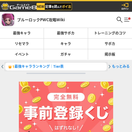
ブルーロックPWC攻略Wiki
最強キャラ
最強サポカ
トレーニングのコツ
リセマラ
キャラ
サポカ
イベント
ガチャ
掲示板
最強キャラランキング｜Tier表
もっとみる
俺からの
1
2