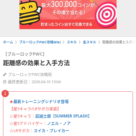
ホーム
ブルーロックPWC攻略Wiki
スキル
金スキル
距離感の効果と入手方
【ブルーロックPWC】
距離感の効果と入手方法
ブルーロックPWC攻略班
最終更新日：2026.04.10 13:04
★
最新トレーニングシナリオ登場
【星5キャラ/LRサポカ実装】
☆星5キャラ：
凪誠士郎【SUMMER SPLASH】
☆星5アドバイザー：
ノエル・ノア
☆LRサポカ：
スイカ・ブレイカー