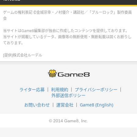
ゲームの権利表記 ©金城宗幸・ノ村優介・講談社／「ブルーロック」製作委員
会
当サイトはGame8編集部が独自に作成したコンテンツを提供しております。
当サイトが掲載しているデータ、画像等の無断使用・無断転載は固くお断りし
ております。
[提供]株式会社ルーデル
ライター応募
利用規約
プライバシーポリシー
外部送信ポリシー
お問い合わせ
運営会社
Game8 (English)
© 2014 Game8, Inc.