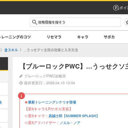
ポイ
トレーニングのコツ
リセマラ
キャラ
サポカ
金スキル
…うっせクソ主将の効果と入手方法
【ブルーロックPWC】…うっせクソ
ブルーロックPWC攻略班
最終更新日：2026.04.10 13:04
★
表
最新トレーニングシナリオ登場
【星5キャラ/LRサポカ実装】
☆星5キャラ：
凪誠士郎【SUMMER SPLASH】
☆星5アドバイザー：
ノエル・ノア