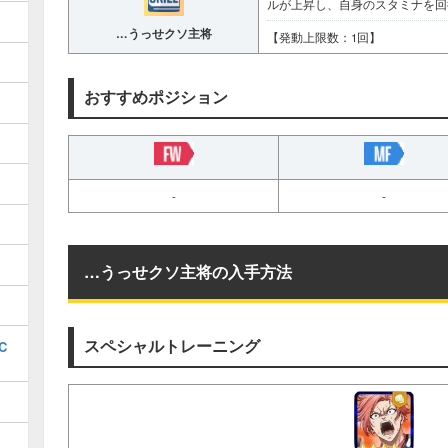
ルが上昇し、自身のスタミナを回
…うっせクソ主将
【発動上限数：1回】
おすすめポジション
-
-
…うっせクソ主将の入手方法
スペシャルトレーニング
C