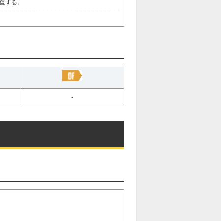
復する。
-