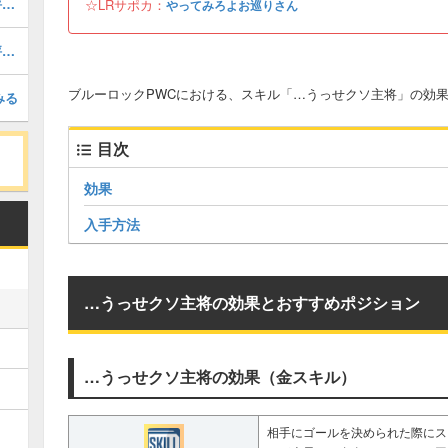
雪宮剣優【一瞬に見出す極限】星4の評価と育成イベント
☆LRサポカ：
やってみろよお巡りさん
氷織羊【X 自分にできる武器】星4の評価と育成イベント
ブルーロックPWCにおける、スキル「…うっせクソ主将」の効
みる
目次
効果
入手方法
…うっせクソ主将の効果とおすすめポジション
…うっせクソ主将の効果（金スキル）
相手にゴールを決められた際にス