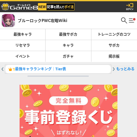
ブルーロックPWC攻略Wiki
最強キャラ
最強サポカ
トレーニングのコツ
リセマラ
キャラ
サポカ
イベント
ガチャ
掲示板
最強キャラランキング｜Tier表
もっとみる
最強サポ
1
2