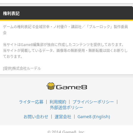
権利表記
ゲームの権利表記 ©金城宗幸・ノ村優介・講談社／「ブルーロック」製作委員
会
当サイトはGame8編集部が独自に作成したコンテンツを提供しております。
当サイトが掲載しているデータ、画像等の無断使用・無断転載は固くお断りし
ております。
[提供]株式会社ルーデル
ライター応募
利用規約
プライバシーポリシー
外部送信ポリシー
お問い合わせ
運営会社
Game8 (English)
© 2014 Game8, Inc.