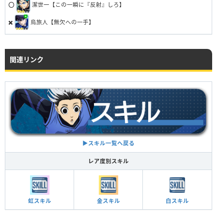
⭕️
潔世一【この一瞬に『反射』しろ】
✖️
烏旅人【無欠への一手】
関連リンク
▶︎スキル一覧へ戻る
レア度別スキル
虹スキル
金スキル
白スキル