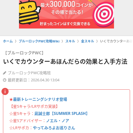
ホーム
ブルーロックPWC攻略Wiki
スキル
金スキル
いくでカウンターあほ
【ブルーロックPWC】
いくでカウンターあほんだらの効果と入手方法
ブルーロックPWC攻略班
最終更新日：2026.04.30 13:04
★
最新トレーニングシナリオ登場
【星5キャラ/LRサポカ実装】
☆星5キャラ：
凪誠士郎【SUMMER SPLASH】
☆星5アドバイザー：
ノエル・ノア
☆LRサポカ：
やってみろよお巡りさん