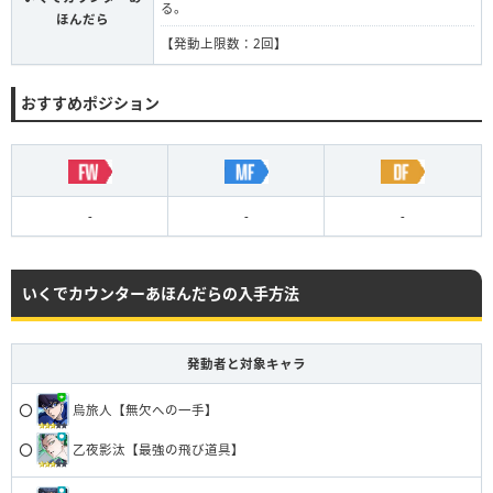
る。
ほんだら
【発動上限数：2回】
おすすめポジション
-
-
-
いくでカウンターあほんだらの入手方法
発動者と対象キャラ
⭕️
烏旅人【無欠への一手】
⭕️
乙夜影汰【最強の飛び道具】