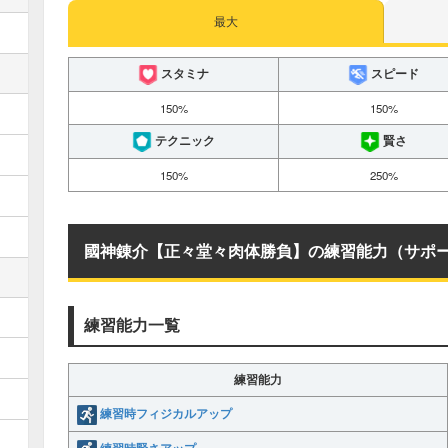
最大
スタミナ
スピード
150%
150%
テクニック
賢さ
150%
250%
國神錬介【正々堂々肉体勝負】の練習能力（サポ
練習能力一覧
練習能力
練習時フィジカルアップ