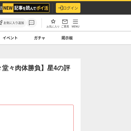
活
ログイン
お気に入り追加
ご意見
MENU
お気に入り
イベント
ガチャ
掲示板
々堂々肉体勝負】星4の評