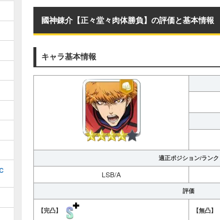
國神錬介【正々堂々肉体勝負】の評価と基本情報
キャラ基本情報
適正ポジション/ランク
C
LSB/A
評価
【完凸】
【無凸】