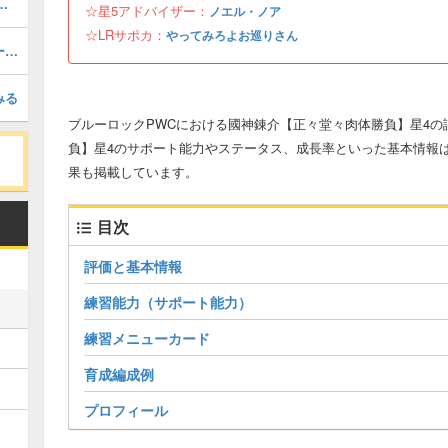
カーの評価とサポート能力
☆星5アドバイザー：
ノエル・ノア
☆LRサポカ：
やってみろよお巡りさん
サッカー日本代表Ver.冴の評価とサポート能力
みる
ブルーロックPWCにおける國神錬介【正々堂々肉体勝負】星4
負】星4のサポート能力やステータス、成長率といった基本情報
果も掲載しています。
目次
評価と基本情報
練習能力（サポート能力）
練習メニューカード
育成編成例
プロフィール