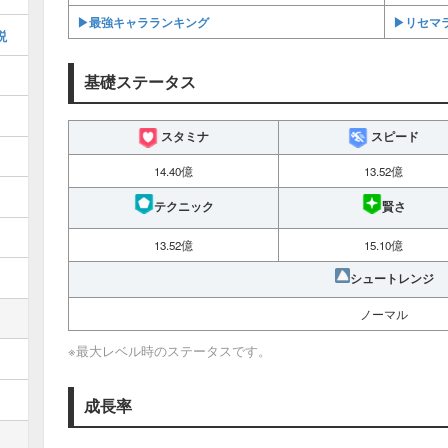
▶︎最強キャラランキング
▶︎リセマ
説
基礎ステータス
スタミナ
スピード
14.40億
13.52億
テクニック
賢さ
13.52億
15.10億
シュートレンジ
ノーマル
※最大レベル時のステータスです。
成長率