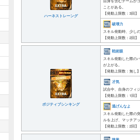
自身を含むチームが
ことがある。
【発動上限数：3回】
ハーネストレーング
破壊力
スキル発動時、少し
【発動上限数：2回】
戦術眼
スキル発動した際の
が上がる。
【発動上限数：無し
才気
試合中、自身のフィ
【発動上限数：1回】
ポジティブシンキング
逃げんなよ
スキル発動した際の
ルを上げ、マッチア
【発動上限数：2回】
嗅覚