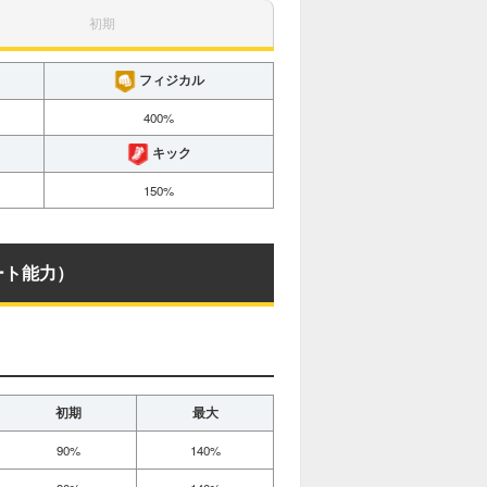
初期
フィジカル
400%
キック
150%
ート能力）
初期
最大
90%
140%