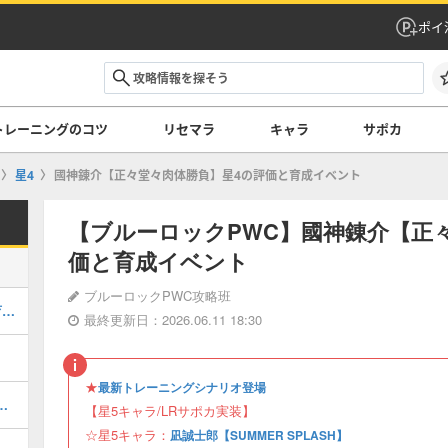
ポイ
トレーニングのコツ
リセマラ
キャラ
サポカ
星4
國神錬介【正々堂々肉体勝負】星4の評価と育成イベント
【ブルーロックPWC】國神錬介【正
価と育成イベント
ブルーロックPWC攻略班
糸師冴【夕紅色の風情】星5の評価と育成イベント
最終更新日：2026.06.11 18:30
★
最新トレーニングシナリオ登場
・デーモン】星4FLOWの評価と育成イベント
【星5キャラ/LRサポカ実装】
☆星5キャラ：
凪誠士郎【SUMMER SPLASH】