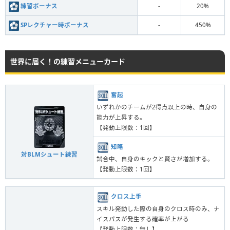
練習ボーナス
-
20%
SPレクチャー時ボーナス
-
450%
世界に届く！の練習メニューカード
奮起
いずれかのチームが2得点以上の時、自身の
能力が上昇する。
【発動上限数：1回】
知略
対BLMシュート練習
試合中、自身のキックと賢さが増加する。
【発動上限数：1回】
クロス上手
スキル発動した際の自身のクロス時のみ、ナ
イスパスが発生する確率が上がる
【発動上限数：無し】