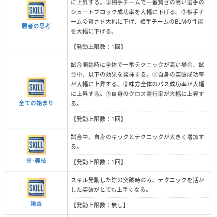
に上昇する。②相手チームで一番賢さの高い選手の
シュートブロック成功率を大幅に下げる。③相手チ
ームの賢さを大幅に下げ、相手チームのBLMの性能
勝者の思考
を大幅に下げる。
【発動上限数：1回】
試合開始時に全体で一番テクニックが高い場合、試
合中、以下の効果を発揮する。①自身の突破成功率
が大幅に上昇する。②味方全体のパス成功率が大幅
に上昇する。③自身のクロス実行率が大幅に上昇す
全ての始まり
る。
【発動上限数：1回】
試合中、自身のキックとテクニックが大きく増加す
る。
真･美技
【発動上限数：1回】
スキル発動した際の突破時のみ、テクニックを活か
した突破がとても上手くなる。
陽炎
【発動上限数：無し】