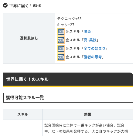
世界に届く！#5-3
テクニック+63
キック+27
金スキル「
陽炎
」
選択肢無し
金スキル「
真･美技
」
金スキル「
全ての始まり
」
金スキル「
勝者の思考
」
世界に届く！のスキル
獲得可能スキル一覧
スキル
効果
試合開始時に全体で一番キックが高い場合、試合
中、以下の効果を発揮する。①自身のキックが大幅