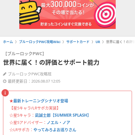
ホーム
ブルーロックPWC攻略Wiki
サポートカード
UR
世界に届く！の評
【ブルーロックPWC】
世界に届く！の評価とサポート能力
ブルーロックPWC攻略班
最終更新日：2026.08.07 12:05
★
最新トレーニングシナリオ登場
【星5キャラ/LRサポカ実装】
☆星5キャラ：
凪誠士郎【SUMMER SPLASH】
☆星5アドバイザー：
ノエル・ノア
☆LRサポカ：
やってみろよお巡りさん