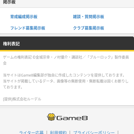
掲示板
育成編成掲示板
雑談・質問掲示板
フレンド募集掲示板
クラブ募集掲示板
権利表記
ゲームの権利表記 ©金城宗幸・ノ村優介・講談社／「ブルーロック」製作委員
会
当サイトはGame8編集部が独自に作成したコンテンツを提供しております。
当サイトが掲載しているデータ、画像等の無断使用・無断転載は固くお断りし
ております。
[提供]株式会社ルーデル
ライター応募
利用規約
プライバシーポリシー