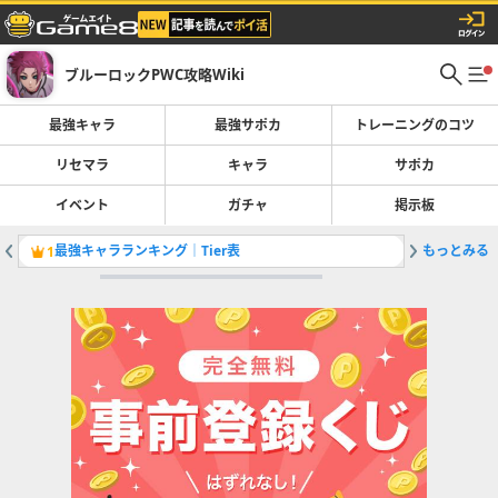
ブルーロックPWC攻略Wiki
最強キャラ
最強サポカ
トレーニングのコツ
リセマラ
キャラ
サポカ
イベント
ガチャ
掲示板
最強キャラランキング｜Tier表
もっとみる
キャラ（
1
2