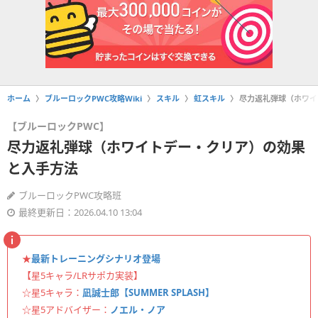
ホーム
ブルーロックPWC攻略Wiki
スキル
虹スキル
尽力返礼弾球（ホワイ
【ブルーロックPWC】
尽力返礼弾球（ホワイトデー・クリア）の効果
と入手方法
ブルーロックPWC攻略班
最終更新日：2026.04.10 13:04
★
最新トレーニングシナリオ登場
【星5キャラ/LRサポカ実装】
☆星5キャラ：
凪誠士郎【SUMMER SPLASH】
☆星5アドバイザー：
ノエル・ノア