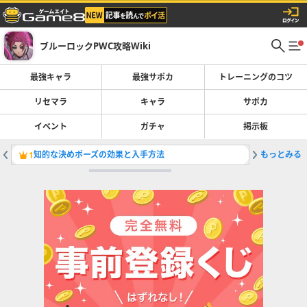
ブルーロックPWC攻略Wiki
最強キャラ
最強サポカ
トレーニングのコツ
リセマラ
キャラ
サポカ
イベント
ガチャ
掲示板
知的な決めポーズの効果と入手方法
もっとみる
クラブマ
1
2