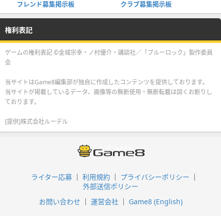
フレンド募集掲示板
クラブ募集掲示板
権利表記
ゲームの権利表記 ©金城宗幸・ノ村優介・講談社／「ブルーロック」製作委員
会
当サイトはGame8編集部が独自に作成したコンテンツを提供しております。
当サイトが掲載しているデータ、画像等の無断使用・無断転載は固くお断りし
ております。
[提供]株式会社ルーデル
ライター応募
利用規約
プライバシーポリシー
外部送信ポリシー
お問い合わせ
運営会社
Game8 (English)