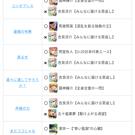
⭕️
國神錬介【全身全霊の一閃】
コンボプレス
✖️
吉良涼介【みんなに届ける恩返し】
⭕️
馬狼照英【混乱を創る独裁の王】
最強の布陣
✖️
吉良涼介【みんなに届ける恩返し】
⭕️
閃堂秋人【U-20日本代表エース】
貪るぜ
✖️
吉良涼介【みんなに届ける恩返し】
⭕️
吉良涼介【みんなに届ける恩返し】
直々に潰してやろう
か？
⭕️
國神錬介【全身全霊の一閃】
⭕️
吉良涼介【みんなに届ける恩返し】
声援の力
✖️
五十嵐栗夢【駆け上がる渇望】
⭕️
潔世一【”青い監獄”の心臓】
まだココじゃな