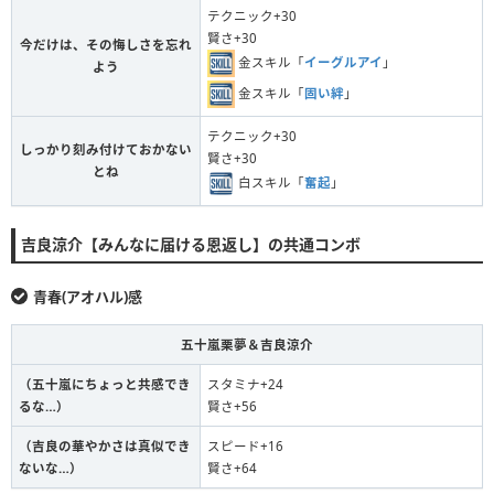
テクニック+30
賢さ+30
今だけは、その悔しさを忘れ
金スキル「
イーグルアイ
」
よう
金スキル「
固い絆
」
テクニック+30
しっかり刻み付けておかない
賢さ+30
とね
白スキル「
奮起
」
吉良涼介【みんなに届ける恩返し】の共通コンボ
青春(アオハル)感
五十嵐栗夢＆吉良涼介
（五十嵐にちょっと共感でき
スタミナ+24
るな…）
賢さ+56
（吉良の華やかさは真似でき
スピード+16
ないな…）
賢さ+64