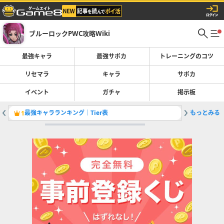
ブルーロックPWC攻略Wiki
最強キャラ
最強サポカ
トレーニングのコツ
リセマラ
キャラ
サポカ
イベント
ガチャ
掲示板
最強キャラランキング｜Tier表
もっとみる
スキル一
1
2