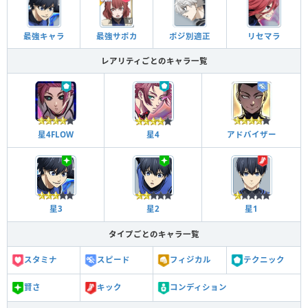
2周年記念Ver.士道＆冴
最強キャラ
最強サポカ
ポジ別適正
リセマラ
レアリティごとのキャラ一覧
吉良涼介【みんなに届ける恩返
し】
常時テクニックアップ
2周年記念Ver.潔＆凛
星4FLOW
星4
アドバイザー
吉良涼介【みんなに届ける恩返
し】
星3
星2
星1
常時テクニックアップ
乙夜影汰【最強の飛び道具】
タイプごとのキャラ一覧
御影玲王【自負と決意の『複
スタミナ
スピード
フィジカル
テクニック
写』】
賢さ
キック
コンディション