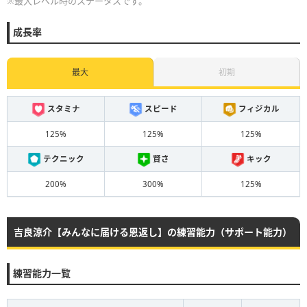
※最大レベル時のステータスです。
成長率
最大
初期
スタミナ
スピード
フィジカル
125%
125%
125%
テクニック
賢さ
キック
200%
300%
125%
吉良涼介【みんなに届ける恩返し】の練習能力（サポート能力）
練習能力一覧