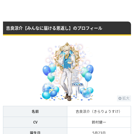
吉良涼介【みんなに届ける恩返
し】
吉良涼介【みんなに届ける恩返し】のプロフィール
常時賢さアップ
そんな人間が俺は欲しい
奪い返す
吉良涼介【みんなに届ける恩返
し】
常時テクニックアップ
拡大
乙夜影汰【最強の飛び道具】
名前
吉良涼介（きらりょうすけ）
CV
鈴村健一
吉良涼介【みんなに届ける恩返
し】
常時テクニックアップ
誕生日
5月23日