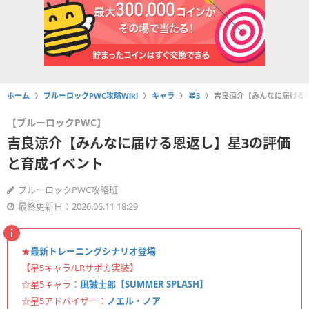
ホーム
ブルーロックPWC攻略Wiki
キャラ
星3
吉良涼介【みんなに届ける
【ブルーロックPWC】
吉良涼介【みんなに届ける恩返し】星3の評価
と育成イベント
ブルーロックPWC攻略班
最終更新日：2026.06.11 18:29
★
最新トレーニングシナリオ登場
【星5キャラ/LRサポカ実装】
☆星5キャラ：
凪誠士郎【SUMMER SPLASH】
☆星5アドバイザー：
ノエル・ノア