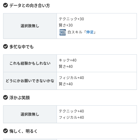
データとの向き合い方
テクニック+30
賢さ+30
選択肢無し
白スキル「
伸足
」
多忙な中でも
キック+40
これも経験かもしれない
賢さ+40
フィジカル+40
どうにかお願いできないかな
賢さ+40
浮かぶ笑顔
テクニック+40
選択肢無し
フィジカル+40
悔しく、明るく