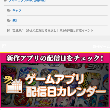
ブルーロックPWC攻略Wiki
常時賢さアップ
キャラ
凪誠士郎【X’mas】
星3
そんな人間が俺は欲しい
吉良涼介【みんなに届ける恩返し】星3の評価と育成イベント
吉良涼介【みんなに届ける恩返
新作ゲーム
し】
常時テクニックアップ
糸師冴【『美しく壊す』哲学】
潔世一【この一瞬に『反射』し
ろ】
潔世一【”青い監獄”の心臓】
常時賢さアップ
吉良涼介【みんなに届ける恩返