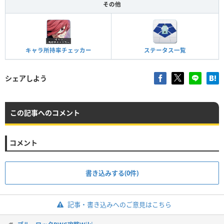
その他
吉良涼介【みんなに届ける恩返
し】
常時賢さアップ
蜂楽廻【かいぶつのいない世界】
キャラ所持率チェッカー
ステータス一覧
潔世一【この一瞬に『反射』し
シェアしよう
ろ】
この記事へのコメント
吉良涼介【みんなに届ける恩返
し】
常時賢さアップ
コメント
烏旅人【無欠への一手】
書き込みする(0件)
2周年記念Ver.玲王＆凪
記事・書き込みへのご意見はこちら
吉良涼介【みんなに届ける恩返
し】