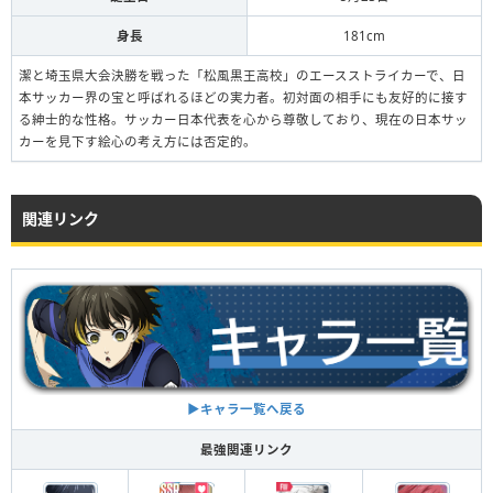
身長
181cm
御影玲王【自負と決意の『複
写』】
潔と埼玉県大会決勝を戦った「松風黒王高校」のエースストライカーで、日
本サッカー界の宝と呼ばれるほどの実力者。初対面の相手にも友好的に接す
る紳士的な性格。サッカー日本代表を心から尊敬しており、現在の日本サッ
吉良涼介【みんなに届ける恩返
カーを見下す絵心の考え方には否定的。
し】
常時テクニックアップ
糸師冴【『美しく壊す』哲学】
関連リンク
吉良涼介【みんなに届ける恩返
し】
常時テクニックアップ
氷織羊【冷静な視野】
▶︎キャラ一覧へ戻る
吉良涼介【みんなに届ける恩返
最強関連リンク
し】
常時テクニックアップ