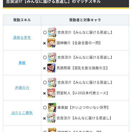
吉良涼介【みんなに届ける恩返し】のマッチスキル
発動スキル
発動者と対象キャラ
⭕️
吉良涼介【みんなに届ける恩返し】
柔軟な思考
✖️
國神錬介【全身全霊の一閃】
⭕️
吉良涼介【みんなに届ける恩返し】
華麗
✖️
馬狼照英【混乱を創る独裁の王】
⭕️
吉良涼介【みんなに届ける恩返し】
声援の力
✖️
閃堂秋人【U-20日本代表エース】
⭕️
蜂楽廻【かいぶつのいない世界】
出たとこ勝負
✖️
吉良涼介【みんなに届ける恩返し】