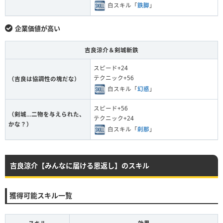
白スキル「
鉄脚
」
企業価値が高い
吉良涼介＆剣城斬鉄
スピード+24
テクニック+56
（吉良は協調性の塊だな）
白スキル「
幻惑
」
スピード+56
（剣城…二物を与えられた、
テクニック+24
かな？）
白スキル「
刹那
」
吉良涼介【みんなに届ける恩返し】のスキル
獲得可能スキル一覧