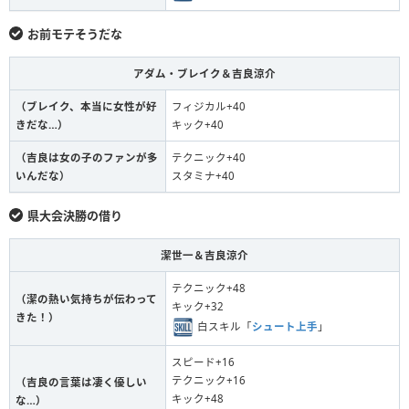
お前モテそうだな
アダム・ブレイク＆吉良涼介
（ブレイク、本当に女性が好
フィジカル+40
きだな…）
キック+40
（吉良は女の子のファンが多
テクニック+40
いんだな）
スタミナ+40
県大会決勝の借り
潔世一＆吉良涼介
テクニック+48
（潔の熱い気持ちが伝わって
キック+32
きた！）
白スキル「
シュート上手
」
スピード+16
テクニック+16
（吉良の言葉は凄く優しい
キック+48
な…）