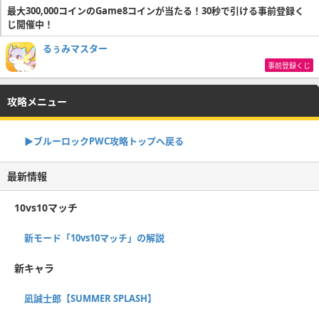
最大300,000コインのGame8コインが当たる！30秒で引ける事前登録く
し】
じ開催中！
るぅみマスター
潔世一【”青い監獄”の心臓】
事前登録くじ
常時賢さアップ
吉良涼介【みんなに届ける恩返
攻略メニュー
し】
▶︎ブルーロックPWC攻略トップへ戻る
蜂楽廻【かいぶつのいない世界】
最新情報
五十嵐栗夢【駆け上がる渇望】
10vs10マッチ
常時テクニックアップ
吉良涼介【みんなに届ける恩返
新モード「10vs10マッチ」の解説
し】
新キャラ
五十嵐栗夢【駆け上がる渇望】
凪誠士郎【SUMMER SPLASH】