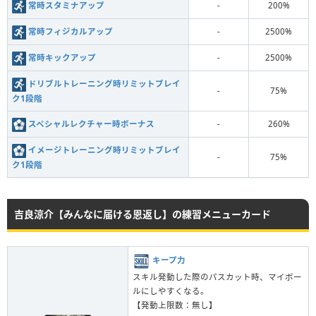
常時スタミナアップ
-
200%
常時フィジカルアップ
-
2500%
常時キックアップ
-
2500%
ドリブルトレーニング時リミットブレイ
-
75%
ク1段階
スペシャルレクチャー時ボーナス
-
260%
イメージトレーニング時リミットブレイ
-
75%
ク1段階
吉良涼介【みんなに届ける恩返し】の練習メニューカード
キープ力
スキル発動した際のパスカット時、マイボー
ルにしやすくなる。
【発動上限数：無し】