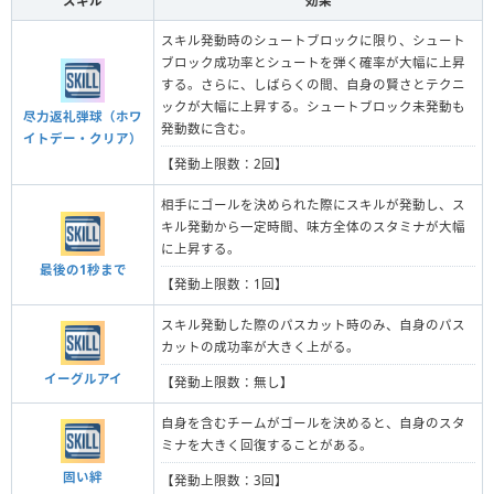
スキル
効果
スキル発動時のシュートブロックに限り、シュート
ブロック成功率とシュートを弾く確率が大幅に上昇
する。さらに、しばらくの間、自身の賢さとテクニ
ックが大幅に上昇する。シュートブロック未発動も
尽力返礼弾球（ホワ
発動数に含む。
イトデー・クリア）
【発動上限数：2回】
相手にゴールを決められた際にスキルが発動し、ス
キル発動から一定時間、味方全体のスタミナが大幅
に上昇する。
最後の1秒まで
【発動上限数：1回】
スキル発動した際のパスカット時のみ、自身のパス
カットの成功率が大きく上がる。
イーグルアイ
【発動上限数：無し】
自身を含むチームがゴールを決めると、自身のスタ
ミナを大きく回復することがある。
固い絆
【発動上限数：3回】