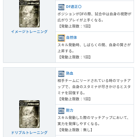
DF適正〇
ポジションがDFの際、試合中は自身の視野が
広がりプレイが上手くなる。
【発動上限数：1回】
イメージトレーニング
自然体
スキル発動時、しばらくの間、自身の賢さが
上昇する。
【発動上限数：1回】
熱血
相手チームにリードされている時のマッチア
ップで、自身のスタミナが尽きかけるとスタ
ミナを回復する。
【発動上限数：1回】
胆力
スキル発動した際のマッチアップにおいて、
実力を発揮しやすくなる。
【発動上限数：無し】
ドリブルトレーニング