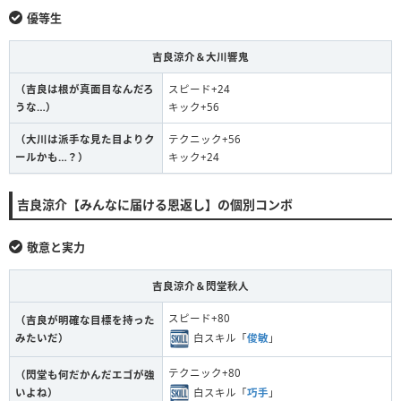
優等生
吉良涼介＆大川響鬼
（吉良は根が真面目なんだろ
スピード+24
うな…）
キック+56
（大川は派手な見た目よりク
テクニック+56
ールかも…？）
キック+24
吉良涼介【みんなに届ける恩返し】の個別コンボ
敬意と実力
吉良涼介＆閃堂秋人
スピード+80
（吉良が明確な目標を持った
白スキル「
俊敏
」
みたいだ）
テクニック+80
（閃堂も何だかんだエゴが強
白スキル「
巧手
」
いよね）