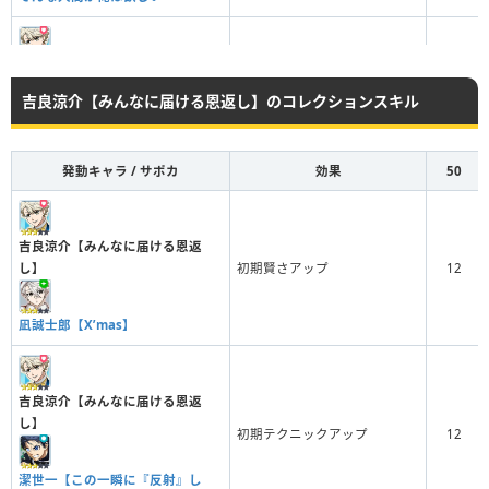
吉良涼介【みんなに届ける恩返
し】
常時賢さアップ
吉良涼介【みんなに届ける恩返し】のコレクションスキル
2周年記念Ver.玲王＆凪
発動キャラ / サポカ
効果
50
吉良涼介【みんなに届ける恩返
吉良涼介【みんなに届ける恩返
し】
常時賢さアップ
し】
初期賢さアップ
12
奪い返す
凪誠士郎【X’mas】
吉良涼介【みんなに届ける恩返
吉良涼介【みんなに届ける恩返
し】
し】
初期テクニックアップ
12
常時賢さアップ
烏旅人【無欠への一手】
潔世一【この一瞬に『反射』し