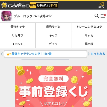
ブルーロックPWC攻略Wiki
最強キャラ
最強サポカ
トレーニングのコツ
リセマラ
キャラ
サポカ
イベント
ガチャ
掲示板
最強キャラランキング｜Tier表
もっとみる
最強サポ
1
2