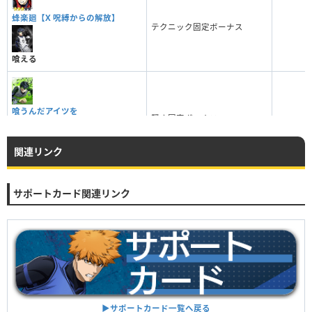
蜂楽廻【X 呪縛からの解放】
テクニック固定ボーナス
喰える
喰うんだアイツを
賢さ固定ボーナス
関連リンク
喰える
サポートカード関連リンク
▶︎サポートカード一覧へ戻る