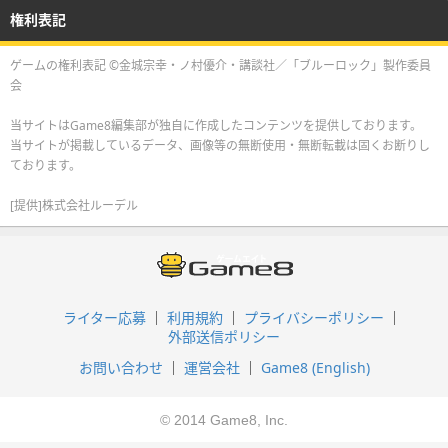
権利表記
ゲームの権利表記 ©金城宗幸・ノ村優介・講談社／「ブルーロック」製作委員
会
当サイトはGame8編集部が独自に作成したコンテンツを提供しております。
当サイトが掲載しているデータ、画像等の無断使用・無断転載は固くお断りし
ております。
[提供]株式会社ルーデル
ライター応募
利用規約
プライバシーポリシー
外部送信ポリシー
お問い合わせ
運営会社
Game8 (English)
© 2014 Game8, Inc.