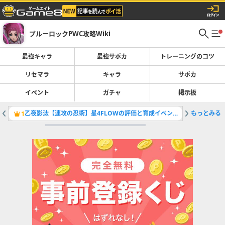
ブルーロックPWC攻略Wiki
最強キャラ
最強サポカ
トレーニングのコツ
リセマラ
キャラ
サポカ
イベント
ガチャ
掲示板
乙夜影汰【速攻の忍術】星4FLOWの評価と育成イベント
もっとみる
最強トレ
1
2