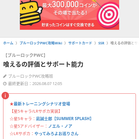
ホーム
ブルーロックPWC攻略Wiki
サポートカード
SSR
喰えるの評価とサ
【ブルーロックPWC】
喰えるの評価とサポート能力
ブルーロックPWC攻略班
最終更新日：2026.08.07 12:05
★
最新トレーニングシナリオ登場
【星5キャラ/LRサポカ実装】
☆星5キャラ：
凪誠士郎【SUMMER SPLASH】
☆星5アドバイザー：
ノエル・ノア
☆LRサポカ：
やってみろよお巡りさん