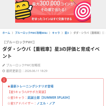
ホーム
ブルーロックPWC攻略Wiki
キャラ
星3
ダダ・シウバ【重戦車】星
【ブルーロックPWC】
ダダ・シウバ【重戦車】星3の評価と育成イベ
ント
ブルーロックPWC攻略班
最終更新日：2026.06.11 18:29
★
最新トレーニングシナリオ登場
【星5キャラ/LRサポカ実装】
☆星5キャラ：
凪誠士郎【SUMMER SPLASH】
☆星5アドバイザー：
ノエル・ノア