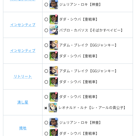
⭕️
ジュリアン・ロキ【神童】
⭕️
ダダ・シウバ【重戦車】
インセンティブ
⭕️
パブロ・カバソス【そばかすベイビー】
⭕️
アダム・ブレイク【GGジャンキー】
インセンティブ
⭕️
ダダ・シウバ【重戦車】
⭕️
アダム・ブレイク【GGジャンキー】
リトリート
⭕️
ダダ・シウバ【重戦車】
⭕️
ダダ・シウバ【重戦車】
潰し屋
✖️
レオナルド・ルナ【レ・アールの貴公子】
⭕️
ジュリアン・ロキ【神童】
境地
⭕️
ダダ・シウバ【重戦車】