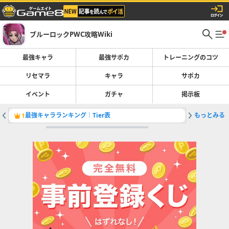
ブルーロックPWC攻略Wiki
最強キャラ
最強サポカ
トレーニングのコツ
リセマラ
キャラ
サポカ
イベント
ガチャ
掲示板
最強キャラランキング｜Tier表
もっとみる
最強サポ
1
2