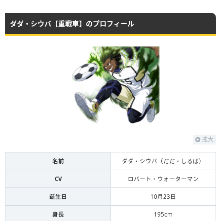
ダダ・シウバ【重戦車】のプロフィール
拡大
名前
ダダ・シウバ（だだ・しるば）
CV
ロバート・ウォーターマン
誕生日
10月23日
身長
195cm