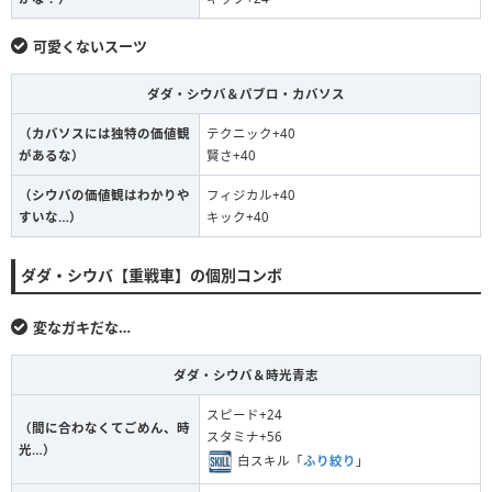
可愛くないスーツ
ダダ・シウバ＆パブロ・カバソス
（カバソスには独特の価値観
テクニック+40
があるな）
賢さ+40
（シウバの価値観はわかりや
フィジカル+40
すいな…）
キック+40
ダダ・シウバ【重戦車】の個別コンボ
変なガキだな…
ダダ・シウバ＆時光青志
スピード+24
（間に合わなくてごめん、時
スタミナ+56
光…）
白スキル「
ふり絞り
」