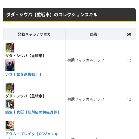
ダダ・シウバ【重戦車】
ダダ・シウバ【重戦車】のコレクションスキル
國神錬介【ジューンブライド・ヒ
発動キャラ / サポカ
効果
50
ーロー】
常時スタミナアップ
ダダ・シウバ【重戦車】
ダダ・シウバ【重戦車】
初期フィジカルアップ
12
國神錬介【全身全霊の一閃】
いざ！世界選抜戦！！
常時テクニックアップ
ダダ・シウバ【重戦車】
ダダ・シウバ【重戦車】
初期フィジカルアップ
12
時光青志【X 背肩奪取】
蟻生十兵衛【反則級の特級身体】
常時フィジカルアップ
ダダ・シウバ【重戦車】
アダム・ブレイク【GGジャンキ