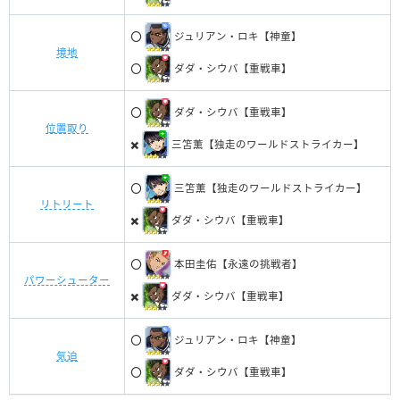
⭕️
ジュリアン・ロキ【神童】
境地
⭕️
ダダ・シウバ【重戦車】
⭕️
ダダ・シウバ【重戦車】
位置取り
✖️
三笘薫【独走のワールドストライカー】
⭕️
三笘薫【独走のワールドストライカー】
リトリート
✖️
ダダ・シウバ【重戦車】
⭕️
本田圭佑【永遠の挑戦者】
パワーシューター
✖️
ダダ・シウバ【重戦車】
⭕️
ジュリアン・ロキ【神童】
気迫
⭕️
ダダ・シウバ【重戦車】