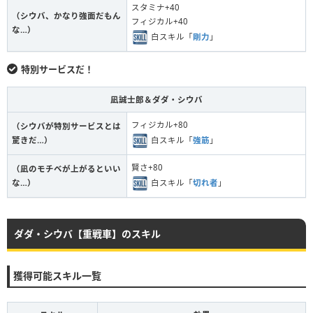
スタミナ+40
（シウバ、かなり強面だもん
フィジカル+40
な…）
白スキル「
剛力
」
特別サービスだ！
凪誠士郎＆ダダ・シウバ
フィジカル+80
（シウバが特別サービスとは
白スキル「
強筋
」
驚きだ…）
賢さ+80
（凪のモチベが上がるといい
白スキル「
切れ者
」
な…）
ダダ・シウバ【重戦車】のスキル
獲得可能スキル一覧