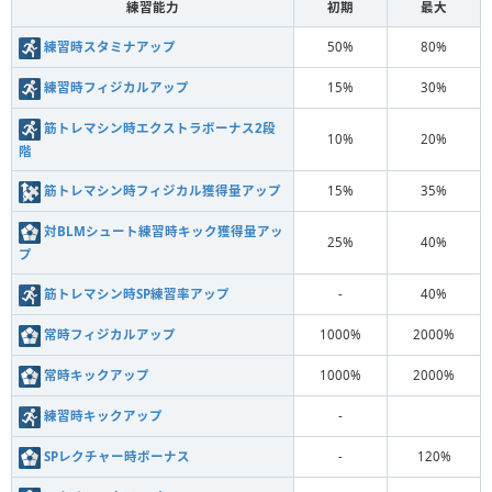
練習能力
初期
最大
練習時スタミナアップ
50%
80%
練習時フィジカルアップ
15%
30%
筋トレマシン時エクストラボーナス2段
10%
20%
階
筋トレマシン時フィジカル獲得量アップ
15%
35%
対BLMシュート練習時キック獲得量アッ
25%
40%
プ
筋トレマシン時SP練習率アップ
-
40%
常時フィジカルアップ
1000%
2000%
常時キックアップ
1000%
2000%
練習時キックアップ
-
SPレクチャー時ボーナス
-
120%