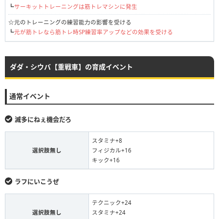
┗
サーキットトレーニングは筋トレマシンに発生
☆元のトレーニングの練習能力の影響を受ける
┗
元が筋トレなら筋トレ時SP練習率アップなどの効果を受ける
ダダ・シウバ【重戦車】の育成イベント
通常イベント
滅多にねぇ機会だろ
スタミナ+8
選択肢無し
フィジカル+16
キック+16
ラフにいこうぜ
テクニック+24
選択肢無し
スタミナ+24