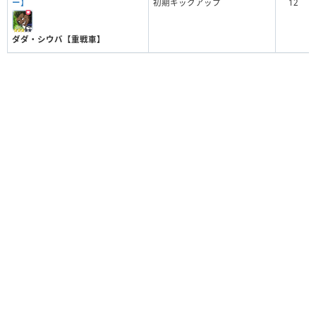
ー】
初期キックアップ
12
雷市陣吾【起死回生の一蹴】
常時フィジカルアップ
ダダ・シウバ【重戦車】
ダダ・シウバ【重戦車】