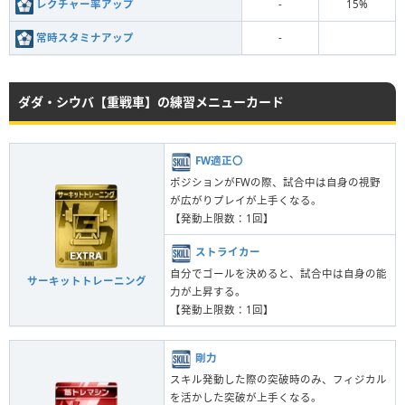
レクチャー率アップ
-
15%
常時スタミナアップ
-
ダダ・シウバ【重戦車】の練習メニューカード
FW適正〇
ポジションがFWの際、試合中は自身の視野
が広がりプレイが上手くなる。
【発動上限数：1回】
ストライカー
自分でゴールを決めると、試合中は自身の能
サーキットトレーニング
力が上昇する。
【発動上限数：1回】
剛力
スキル発動した際の突破時のみ、フィジカル
を活かした突破が上手くなる。