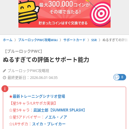
ホーム
ブルーロックPWC攻略Wiki
サポートカード
SSR
ぬるすぎての評価
【ブルーロックPWC】
ぬるすぎての評価とサポート能力
ブルーロックPWC攻略班
8
最終更新日：2026.06.01 04:35
★
最新トレーニングシナリオ登場
【星5キャラ/LRサポカ実装】
☆星5キャラ：
凪誠士郎【SUMMER SPLASH】
☆星5アドバイザー：
ノエル・ノア
☆LRサポカ：
スイカ・ブレイカー