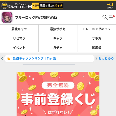
ブルーロックPWC攻略Wiki
最強キャラ
最強サポカ
トレーニングのコツ
リセマラ
キャラ
サポカ
イベント
ガチャ
掲示板
最強キャラランキング｜Tier表
もっとみる
クラブ募
1
2