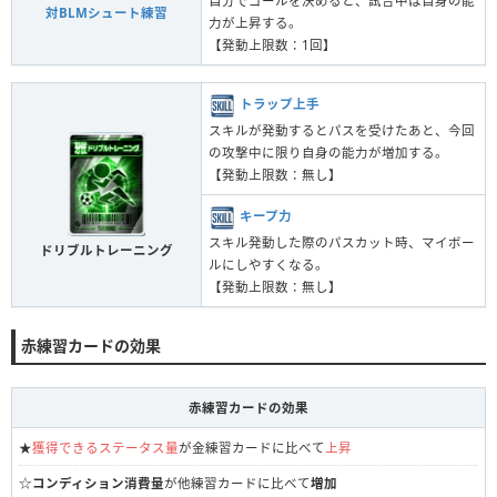
自分でゴールを決めると、試合中は自身の能
対BLMシュート練習
力が上昇する。
【発動上限数：1回】
トラップ上手
スキルが発動するとパスを受けたあと、今回
の攻撃中に限り自身の能力が増加する。
【発動上限数：無し】
キープ力
スキル発動した際のパスカット時、マイボー
ドリブルトレーニング
ルにしやすくなる。
【発動上限数：無し】
赤練習カードの効果
赤練習カードの効果
★
獲得できるステータス量
が金練習カードに比べて
上昇
☆
コンディション消費量
が他練習カードに比べて
増加