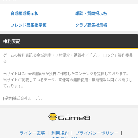
育成編成掲示板
雑談・質問掲示板
フレンド募集掲示板
クラブ募集掲示板
権利表記
ゲームの権利表記 ©金城宗幸・ノ村優介・講談社／「ブルーロック」製作委員
会
当サイトはGame8編集部が独自に作成したコンテンツを提供しております。
当サイトが掲載しているデータ、画像等の無断使用・無断転載は固くお断りし
ております。
[提供]株式会社ルーデル
ライター応募
利用規約
プライバシーポリシー