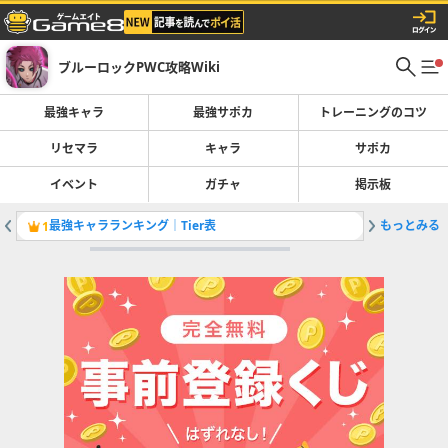
ブルーロックPWC攻略Wiki
最強キャラ
最強サポカ
トレーニングのコツ
リセマラ
キャラ
サポカ
イベント
ガチャ
掲示板
最強キャラランキング｜Tier表
もっとみる
糸師冴【
1
2