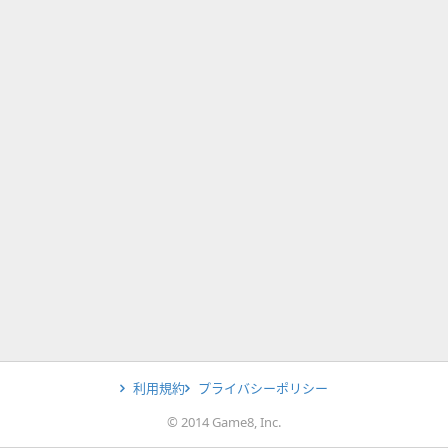
利用規約
プライバシーポリシー
© 2014 Game8, Inc.