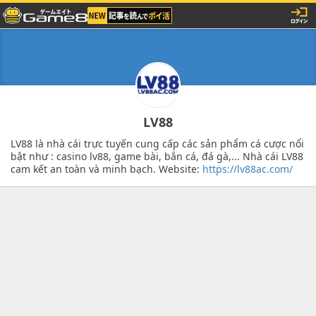
LV88
LV88 là nhà cái trực tuyến cung cấp các sản phẩm cá cược nổi
bật như : casino lv88, game bài, bắn cá, đá gà,... Nhà cái LV88
cam kết an toàn và minh bạch. Website:
https://lv88ac.com/