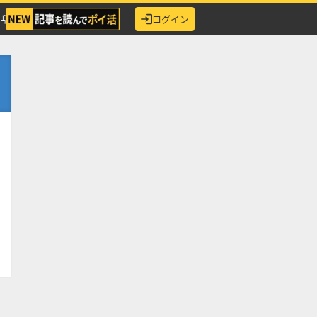
活
ログイン
g