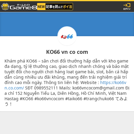
KO66 vn co com
Khám phá KO66 – sân chơi đổi thưởng hấp dẫn với kho game
đa dạng, tỷ lệ thưởng cao, giao dịch nhanh chóng và bảo mật
tuyệt đối cho người chơi hàng loạt game bài, slot, bắn cá hấp
dẫn cùng nhiều ưu đãi khủng, mang đến trải nghiệm giải trí
đỉnh cao mỗi ngày. Thông tin liên hệ: Website :
https://ko66v
n.co.com/
SĐT 0989552111 Mails: ko66vncocom@gmail.com Đị
a chỉ 152 Nguyễn Tiểu La, Diên Hồng, Hồ Chí Minh, Việt Nam
Hastag #KO66 #ko66vncocom #taiko66 #trangchuko66 てみよ
う！