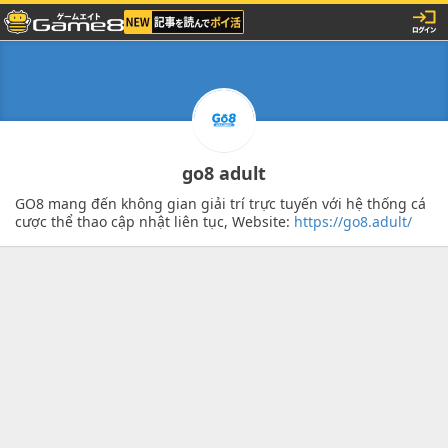
go8 adult
GO8 mang đến không gian giải trí trực tuyến với hệ thống cá
cược thể thao cập nhật liên tục, Website:
https://go8.adult/