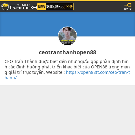
ceotranthanhopen88
CEO Trấn Thành được biết đến như người góp phần định hìn
h các định hướng phát triển khác biệt của OPEN88 trong mản
g giải trí trực tuyến. Website :
https://open88tt.com/ceo-tran-t
hanh/