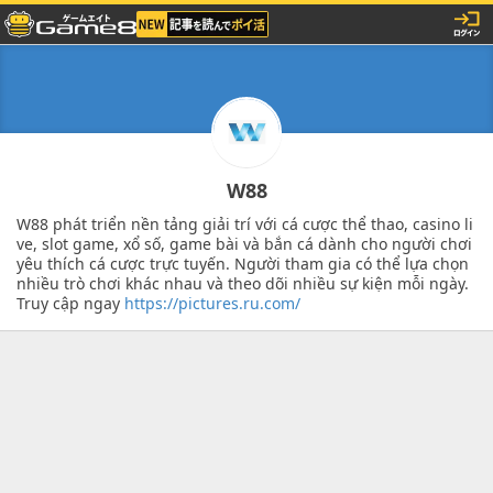
W88
W88 phát triển nền tảng giải trí với cá cược thể thao, casino li
ve, slot game, xổ số, game bài và bắn cá dành cho người chơi
yêu thích cá cược trực tuyến. Người tham gia có thể lựa chọn
nhiều trò chơi khác nhau và theo dõi nhiều sự kiện mỗi ngày.
Truy cập ngay
https://pictures.ru.com/