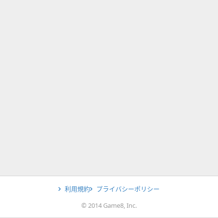
利用規約
プライバシーポリシー
© 2014 Game8, Inc.