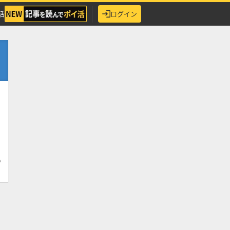
活
ログイン
ả
ộ